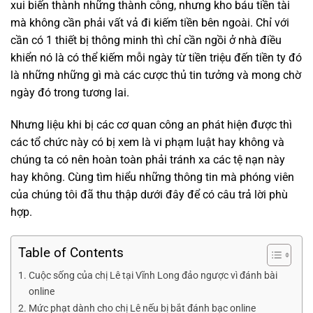
xui biến thành những thành công, nhưng kho báu tiền tài
mà không cần phải vất vả đi kiếm tiền bên ngoài. Chỉ với
cần có 1 thiết bị thông minh thì chỉ cần ngồi ở nhà điều
khiển nó là có thể kiếm mỗi ngày từ tiền triệu đến tiền ty đó
là những những gì mà các cược thủ tin tưởng và mong chờ
ngày đó trong tương lai.
Nhưng liệu khi bị các cơ quan công an phát hiện được thì
các tổ chức này có bị xem là vi phạm luật hay không và
chúng ta có nên hoàn toàn phải tránh xa các tệ nạn này
hay không. Cùng tìm hiểu những thông tin mà phóng viên
của chúng tôi đã thu thập dưới đây để có câu trả lời phù
hợp.
Table of Contents
Cuộc sống của chị Lê tại Vĩnh Long đảo ngược vì đánh bài
online
Mức phạt dành cho chị Lê nếu bị bắt đánh bạc online