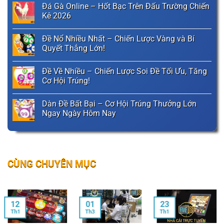
Đá Gà Online – Hốt Bạc Trên Đấu Trường Chiến
Kê 2026
Đề Nổ Nhiều Nhất – Chiến Lược Vàng và Bí
Quyết Thắng Lớn!
Đề Về Nhiều – Chiến Lược Soi Đề Tối Ưu, Tăng
Cơ Hội Trúng!
Dàn Đề Bất Bại – Cơ Hội Trúng Thưởng Lớn
Ngay Ngày Hôm Nay
CÙNG CHUYÊN MỤC
12
01
23
Th1
Th3
Th1