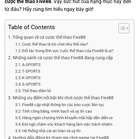
cược thể thao Five88
. Vậy sức hút của hạng mục này đến
từ đâu? Hãy cùng tìm hiểu ngay bây giờ!
Table of Contents
Tổng quan về cá cược thể thao Five88
Cược thể thao là trò chơi như thế nào?
Đối tác trong lĩnh vực cuộc thể thao của Five88 là ai?
Những sảnh cá cược thể thao Five88 đang cung cấp
A-SPORTS
T-SPORTS
K-SPORTS
S-SPORTS
Thể thao điện tử
Những ưu điểm nổi bật khi chơi cược thể thao Five88
Five88 cập nhật thông tin các kèo cược liên tục
Tính công bằng, minh bạch và uy tín cao
Hàng ngàn chương trình khuyến mãi hấp dẫn diễn ra
Đội ngũ chăm sóc khách hàng làm việc trách nhiệm
Hệ thống nhà cái an toàn và uy tín
Hướng dẫn đăng ký tham gia chơi game tại Five88