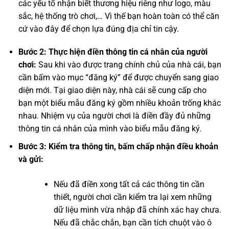
các yếu tố nhận biết thương hiệu riêng như logo, màu
sắc, hệ thống trò chơi,… Vì thế bạn hoàn toàn có thể căn
cứ vào đây để chọn lựa đúng địa chỉ tin cậy.
Bước 2: Thực hiện điền thông tin cá nhân của người
chơi:
Sau khi vào được trang chính chủ của nhà cái, bạn
cần bấm vào mục “đăng ký” để được chuyển sang giao
diện mới. Tại giao diện này, nhà cái sẽ cung cấp cho
bạn một biểu mẫu đăng ký gồm nhiều khoản trống khác
nhau. Nhiệm vụ của người chơi là điền đầy đủ những
thông tin cá nhân của mình vào biểu mẫu đăng ký.
Bước 3: Kiểm tra thông tin, bấm chấp nhận điều khoản
và gửi:
Nếu đã điền xong tất cả các thông tin cần
thiết, người chơi cần kiểm tra lại xem những
dữ liệu mình vừa nhập đã chính xác hay chưa.
Nếu đã chắc chắn, bạn cần tích chuột vào ô