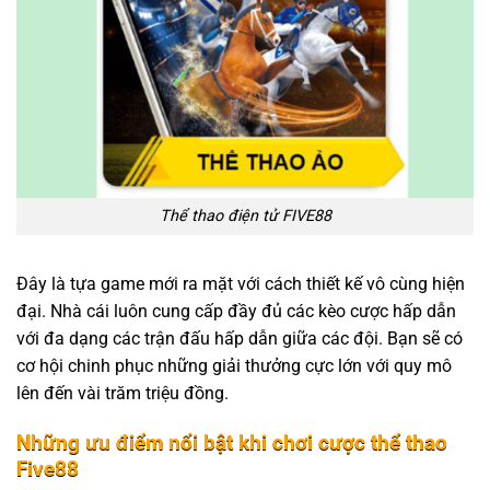
Thể thao điện tử FIVE88
Đây là tựa game mới ra mặt với cách thiết kế vô cùng hiện
đại. Nhà cái luôn cung cấp đầy đủ các kèo cược hấp dẫn
với đa dạng các trận đấu hấp dẫn giữa các đội. Bạn sẽ có
cơ hội chinh phục những giải thưởng cực lớn với quy mô
lên đến vài trăm triệu đồng.
Những ưu điểm nổi bật khi chơi cược thể thao
Five88