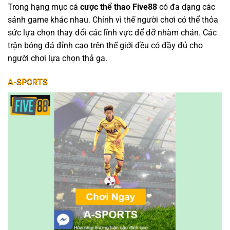
Trong hạng mục cá
cược thể thao Five88
có đa dạng các
sảnh game khác nhau. Chính vì thế người chơi có thể thỏa
sức lựa chọn thay đổi các lĩnh vực để đỡ nhàm chán. Các
trận bóng đá đỉnh cao trên thế giới đều có đầy đủ cho
người chơi lựa chọn thả ga.
A-SPORTS