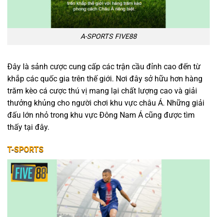
A-SPORTS FIVE88
Đây là sảnh cược cung cấp các trận cầu đỉnh cao đến từ
khắp các quốc gia trên thế giới. Nơi đây sở hữu hơn hàng
trăm kèo cá cược thú vị mang lại chất lượng cao và giải
thưởng khủng cho người chơi khu vực châu Á. Những giải
đấu lớn nhỏ trong khu vực Đông Nam Á cũng được tìm
thấy tại đây.
T-SPORTS