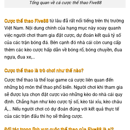
Tổng quan về cá cược thể thao Five88
Cược thể thao Five88
từ lâu đã rất nổi tiếng trên thị trường
Việt Nam. Nội dung chính của hạng mục này xoay quanh
việc người chơi tham gia đặt cược, dự đoán kết quả tỷ số
của các trận bóng đá. Bên cạnh đó nhà cái còn cung cấp
thêm các kèo cược hấp dẫn về bóng rổ, bóng chuyền, đua
ngựa, đua xe,…
Cược thể thao là trò chơi như thế nào?
Cược thể thao là thể loại game cá cược liên quan đến
những bộ môn thể thao phổ biến. Người chơi khi tham gia
sẽ được lựa chọn đặt cược vào những kèo do nhà cái quy
định. Chẳng hạn như kèo cược tỷ số, kèo tài xỉu, kèo châu
Á,… Nếu người chơi có dự đoán đúng với kết quả thực tế
của các trận đấu thì họ sẽ thắng cược.
Đối tác trong lĩnh vực cuộc thể thao của Five88 là ai?