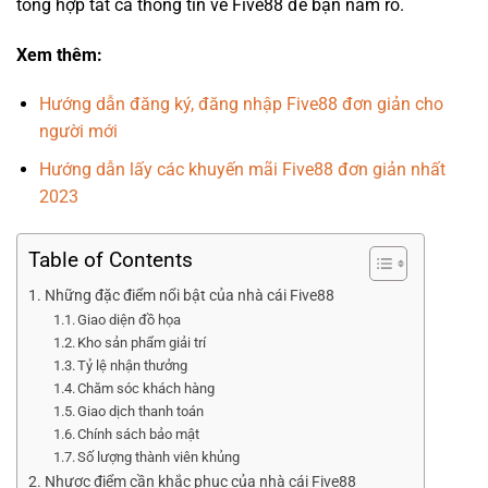
tổng hợp tất cả thông tin về Five88 để bạn nắm rõ.
Xem thêm:
Hướng dẫn đăng ký, đăng nhập Five88 đơn giản cho
người mới
Hướng dẫn lấy các khuyến mãi Five88 đơn giản nhất
2023
Table of Contents
Những đặc điểm nổi bật của nhà cái Five88
Giao diện đồ họa
Kho sản phẩm giải trí
Tỷ lệ nhận thưởng
Chăm sóc khách hàng
Giao dịch thanh toán
Chính sách bảo mật
Số lượng thành viên khủng
Nhược điểm cần khắc phục của nhà cái Five88