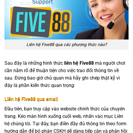
Liên hệ Five88 qua các phương thức nào?
Sau đây là những hình thức
liên hệ Five88
mà người chơi
cần nắm rõ để thuận tiện cho việc trao đổi thông tin về
sau. Đừng bao giờ chủ quan mà hãy ghi chép thật kỹ vì
đây là phần kiến thức quan trọng:
Liên hệ Five88 qua email
Đầu tiên, bạn truy cập vào website chính thức của chuyên
trang. Kéo màn hình xuống cuối web, nhấn vào mục Liên
hệ chúng tôi. Tại đây, bạn điền đầy đủ thông tin theo form
hướng dẫn để bộ phận CSKH dễ dàng tiếp cận và phản hồi