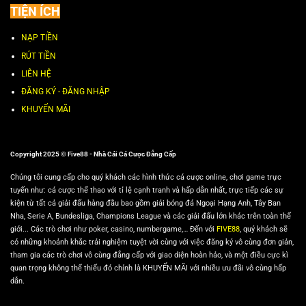
TIỆN ÍCH
NẠP TIỀN
RÚT TIỀN
LIÊN HỆ
ĐĂNG KÝ - ĐĂNG NHẬP
KHUYẾN MÃI
Copyright 2025 © Five88 - Nhà Cái Cá Cược Đẳng Cấp
Chúng tôi cung cấp cho quý khách các hình thức cá cược online, chơi game trực
tuyến như: cá cược thể thao với tỉ lệ cạnh tranh và hấp dẫn nhất, trực tiếp các sự
kiện từ tất cả giải đấu hàng đầu bao gồm giải bóng đá Ngoại Hạng Anh, Tây Ban
Nha, Serie A, Bundesliga, Champions League và các giải đấu lớn khác trên toàn thế
giới... Các trò chơi như poker, casino, numbergame,… Đến với
FIVE88
, quý khách sẽ
có những khoảnh khắc trải nghiệm tuyệt vời cùng với việc đăng ký vô cùng đơn giản,
tham gia các trò chơi vô cùng đẳng cấp với giao diện hoàn hảo, và một điều cực kì
quan trọng không thể thiếu đó chính là KHUYẾN MÃI với nhiều ưu đãi vô cùng hấp
dẫn.