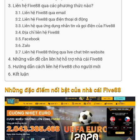
Liên hệ Five88 qua các phương thức nào?
Liên hệ Five88 qua email
Liên hệ Five88 qua điện thoại di động
Liên hệ qua ứng dụng nhắn tin và gọi điện của Five88
Địa chỉ liên hệ Five88
Facebook
Zalo
Liên hệ Five88 thông qua live chat trên website
Những vấn đề cần liên hệ hỗ trợ nhà cái Five88
Hướng dẫn cách liên hệ Five88 cho người mới
Kết luận
Những đặc điểm nổi bật của nhà cái Five88