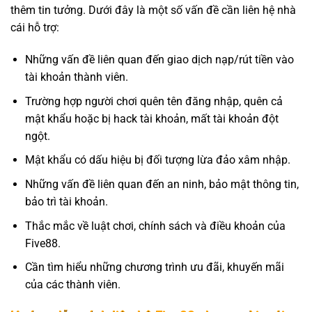
thêm tin tưởng. Dưới đây là một số vấn đề cần liên hệ nhà
cái hỗ trợ:
Những vấn đề liên quan đến giao dịch nạp/rút tiền vào
tài khoản thành viên.
Trường hợp người chơi quên tên đăng nhập, quên cả
mật khẩu hoặc bị hack tài khoản, mất tài khoản đột
ngột.
Mật khẩu có dấu hiệu bị đối tượng lừa đảo xâm nhập.
Những vấn đề liên quan đến an ninh, bảo mật thông tin,
bảo trì tài khoản.
Thắc mắc về luật chơi, chính sách và điều khoản của
Five88.
Cần tìm hiểu những chương trình ưu đãi, khuyến mãi
của các thành viên.