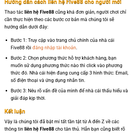
Hướng dẫn cách liên hệ Five88 cho người mới
Thao tác
liên hệ Five88
cũng khá đơn giản, người chơi chỉ
cần thực hiện theo các bước cơ bản mà chúng tôi sẽ
hướng dẫn dưới đây:
Bước 1: Truy cập vào trang chủ chính của nhà cái
Five88 rồi
đăng nhập tài khoản
.
Bước 2: Chọn phương thức hỗ trợ khách hàng, bạn
muốn sử dụng phương thức nào thì click vào phương
thức đó. Nhà cái hiện đang cung cấp 3 hình thức: Email,
số điện thoại và ứng dụng nhắn tin.
Bước 3: Nêu rõ vấn đề của mình để nhà cái thấu hiểu và
giải đáp kịp thời.
Kết luận
Vậy là chúng tôi đã bật mí tất tần tật từ A đến Z về các
thông tin
liên hệ Five88
cho tân thủ. Hẳn bạn cũng biết rõ