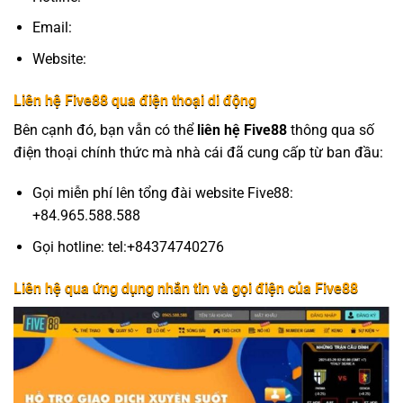
Email:
Website:
Liên hệ Five88 qua điện thoại di động
Bên cạnh đó, bạn vẫn có thể
liên hệ Five88
thông qua số
điện thoại chính thức mà nhà cái
đã cung cấp từ ban đầu:
Gọi miễn phí lên tổng đài website Five88:
+84.965.588.588
Gọi hotline: tel:+84374740276
Liên hệ qua ứng dụng nhắn tin và gọi điện của Five88