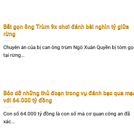
Bắt gọn ông Trùm 9x chơi đánh bài nghìn tỷ giữa
rừng
Chuyên án của bị can ông trùm Ngô Xuân Quyền bị tóm gọ
tại rừng...
Bóc dỡ những thủ đoạn trong vụ đánh bạc qua mạ
với 64.000 tỷ đồng
Con số 64.000 tỷ đồng là con số mà cơ quan công an đã
xác...