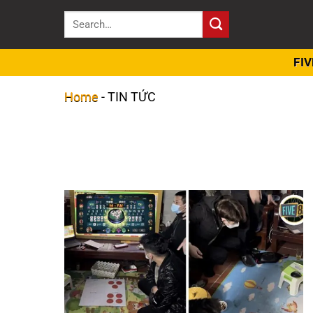
Bỏ
qua
nội
FI
dung
Home
-
TIN TỨC