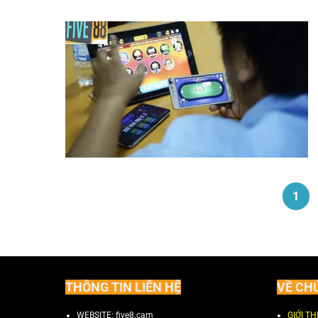
1
THÔNG TIN LIÊN HỆ
VỀ CH
WEBSITE: five8.cam
GIỚI TH