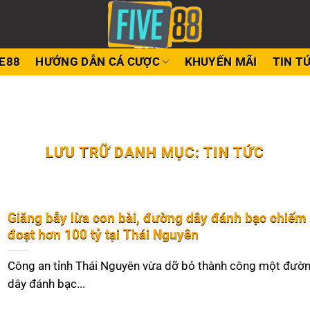
VE88
HƯỚNG DẪN CÁ CƯỢC
KHUYẾN MÃI
TIN T
LƯU TRỮ DANH MỤC:
TIN TỨC
Giăng bẫy lừa con bài, đường dây đánh bạc chiếm
đoạt hơn 100 tỷ tại Thái Nguyên
Công an tỉnh Thái Nguyên vừa dỡ bỏ thành công một đườ
dây đánh bạc...