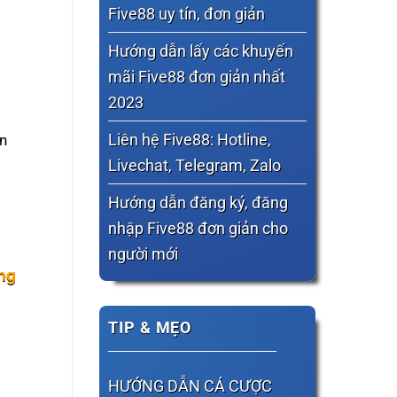
Five88 uy tín, đơn giản
Hướng dẫn lấy các khuyến
mãi Five88 đơn giản nhất
2023
Liên hệ Five88: Hotline,
n
Livechat, Telegram, Zalo
Hướng dẫn đăng ký, đăng
nhập Five88 đơn giản cho
người mới
ng
TIP & MẸO
HƯỚNG DẪN CÁ CƯỢC