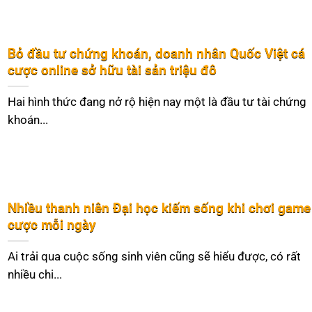
Bỏ đầu tư chứng khoán, doanh nhân Quốc Việt cá
cược online sở hữu tài sản triệu đô
Hai hình thức đang nở rộ hiện nay một là đầu tư tài chứng
khoán...
Nhiều thanh niên Đại học kiếm sống khi chơi game
cược mỗi ngày
Ai trải qua cuộc sống sinh viên cũng sẽ hiểu được, có rất
nhiều chi...