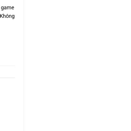
ức game
Không