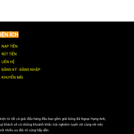
IỆN ÍCH
NẠP TIỀN
RÚT TIỀN
LIÊN HỆ
ĐĂNG KÝ - ĐĂNG NHẬP
KHUYẾN MÃI
ự kiện từ tất cả giải đấu hàng đầu bao gồm giải bóng đá Ngoại Hạng Anh,
quý khách sẽ có những khoảnh khắc trải nghiệm tuyệt vời cùng với việc
với nhiều ưu đãi vô cùng hấp dẫn.