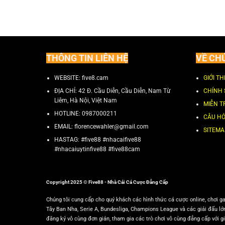
THÔNG TIN LIÊN HỆ
VỀ CH
WEBSITE: five8.cam
GIỚI TH
ĐỊA CHỈ:
42 Đ. Cầu Diễn, Cầu Diễn, Nam Từ
CHÍNH 
Liêm, Hà Nội, Việt Nam
MIỄN T
HOTLINE:
0987000211
CÂU HỎ
EMAIL:
florencewahler@gmail.com
SITEMA
HASTAG: #five88 #nhacaifive88
#nhacaiuytinfive88 #five88cam
Copyright 2025 © Five88 - Nhà Cái Cá Cược Đẳng Cấp
Chúng tôi cung cấp cho quý khách các hình thức cá cược online, chơi ga
Tây Ban Nha, Serie A, Bundesliga, Champions League và các giải đấu lớn
đăng ký vô cùng đơn giản, tham gia các trò chơi vô cùng đẳng cấp với g