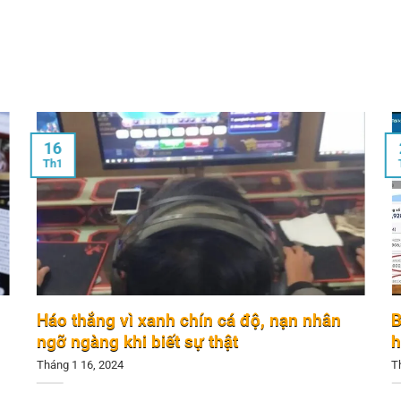
16
Th1
Háo thắng vì xanh chín cá độ, nạn nhân
B
ngỡ ngàng khi biết sự thật
h
Tháng 1 16, 2024
T