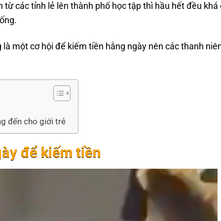
n từ các tỉnh lẻ lên thành phố học tập thì hầu hết đều khá
sống.
là một cơ hội để kiếm tiền hằng ngày nên các thanh niên
g đến cho giới trẻ
ày để kiếm tiền