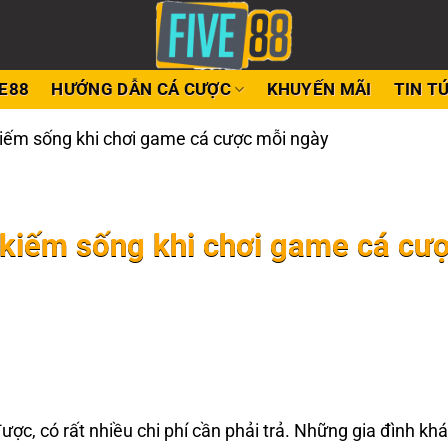
VE88
HƯỚNG DẪN CÁ CƯỢC
KHUYẾN MÃI
TIN T
kiếm sống khi chơi game cá cược mỗi ngày
 kiếm sống khi chơi game cá cư
ược, có rất nhiều chi phí cần phải trả. Những gia đình khá