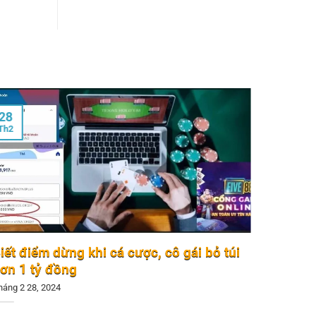
28
24
Th2
Th1
iết điểm dừng khi cá cược, cô gái bỏ túi
Vấn nạn
ơn 1 tỷ đồng
bạc cuộ
háng 2 28, 2024
Tháng 1 24