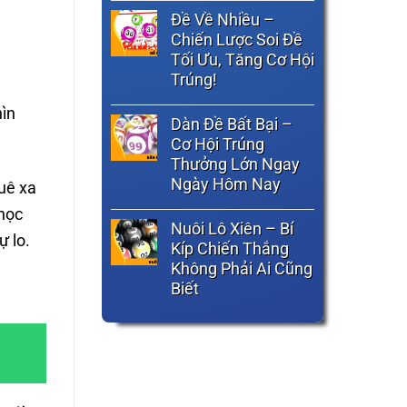
Đề Về Nhiều –
Chiến Lược Soi Đề
Tối Ưu, Tăng Cơ Hội
Trúng!
hìn
Dàn Đề Bất Bại –
Cơ Hội Trúng
Thưởng Lớn Ngay
Ngày Hôm Nay
uê xa
 học
Nuôi Lô Xiên – Bí
ự lo.
Kíp Chiến Thắng
Không Phải Ai Cũng
Biết