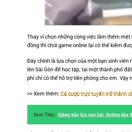
Thay vì chọn những công việc làm thêm mệt 
đồng thì chơi game online lại có thể kiếm đượ
Đây chính là lựa chọn của một bạn sinh viên
lên Sài Gòn để học tập, tai một thành phố đắt
phí chỉ có thể hỗ trợ tiền phòng cho em. Vậy n
>> Xem thêm:
Cá cược trực tuyến trở thành 
Xem Tiếp:
Giăng bẫy lừa con bài, đường dây 