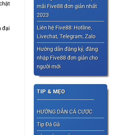
 chật
mãi Five88 đơn giản nhất
2023
Liên hệ Five88: Hotline,
 đại
Livechat, Telegram, Zalo
Hướng dẫn đăng ký, đăng
nhập Five88 đơn giản cho
người mới
TIP & MẸO
HƯỚNG DẪN CÁ CƯỢC
Tip Đá Gà