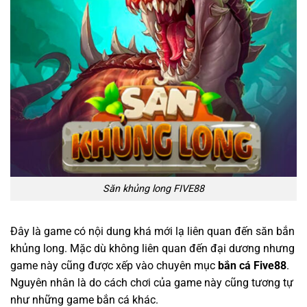
Săn khủng long FIVE88
Đây là game có nội dung khá mới lạ liên quan đến săn bắn
khủng long. Mặc dù không liên quan đến đại dương nhưng
game này cũng được xếp vào chuyên mục
bắn cá Five88
.
Nguyên nhân là do cách chơi của game này cũng tương tự
như những game bắn cá khác.