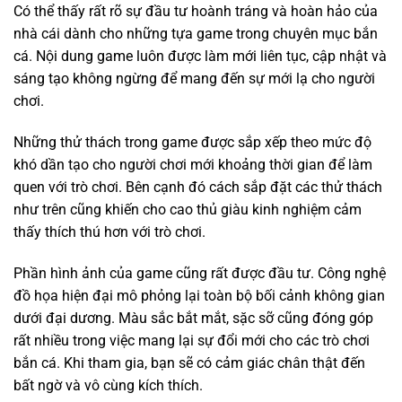
Có thể thấy rất rõ sự đầu tư hoành tráng và hoàn hảo của
nhà cái dành cho những tựa game trong chuyên mục bắn
cá. Nội dung game luôn được làm mới liên tục, cập nhật và
sáng tạo không ngừng để mang đến sự mới lạ cho người
chơi.
Những thử thách trong game được sắp xếp theo mức độ
khó dần tạo cho người chơi mới khoảng thời gian để làm
quen với trò chơi. Bên cạnh đó cách sắp đặt các thử thách
như trên cũng khiến cho cao thủ giàu kinh nghiệm cảm
thấy thích thú hơn với trò chơi.
Phần hình ảnh của game cũng rất được đầu tư. Công nghệ
đồ họa hiện đại mô phỏng lại toàn bộ bối cảnh không gian
dưới đại dương. Màu sắc bắt mắt, sặc sỡ cũng đóng góp
rất nhiều trong việc mang lại sự đổi mới cho các trò chơi
bắn cá. Khi tham gia, bạn sẽ có cảm giác chân thật đến
bất ngờ và vô cùng kích thích.