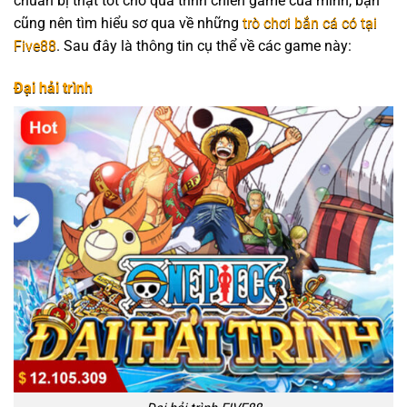
chuẩn bị thật tốt cho quá trình chiến game của mình, bạn
cũng nên tìm hiểu sơ qua về những
trò chơi bắn cá có tại
Five88
. Sau đây là thông tin cụ thể về các game này:
Đại hải trình