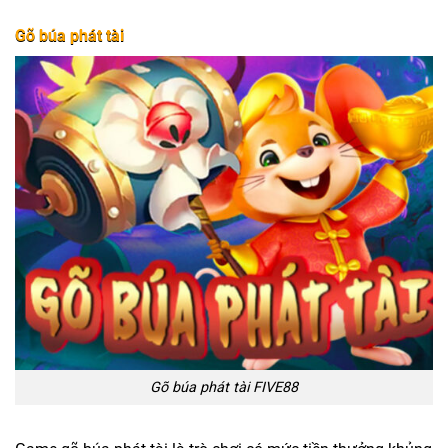
Gõ búa phát tài
Gõ búa phát tài FIVE88