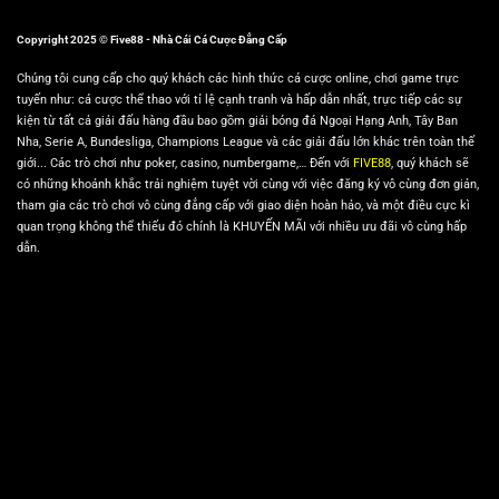
Copyright 2025 © Five88 - Nhà Cái Cá Cược Đẳng Cấp
Chúng tôi cung cấp cho quý khách các hình thức cá cược online, chơi game trực
tuyến như: cá cược thể thao với tỉ lệ cạnh tranh và hấp dẫn nhất, trực tiếp các sự
kiện từ tất cả giải đấu hàng đầu bao gồm giải bóng đá Ngoại Hạng Anh, Tây Ban
Nha, Serie A, Bundesliga, Champions League và các giải đấu lớn khác trên toàn thế
giới... Các trò chơi như poker, casino, numbergame,… Đến với
FIVE88
, quý khách sẽ
có những khoảnh khắc trải nghiệm tuyệt vời cùng với việc đăng ký vô cùng đơn giản,
tham gia các trò chơi vô cùng đẳng cấp với giao diện hoàn hảo, và một điều cực kì
quan trọng không thể thiếu đó chính là KHUYẾN MÃI với nhiều ưu đãi vô cùng hấp
dẫn.