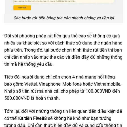
Các bước rút tiền bằng thẻ cào nhanh chóng và tiện lợi
Đối với phương pháp rút tiền qua thẻ cào sẽ không có quá
nhiều sự khác biệt so với cách thức sử dụng thẻ ngân hàng
phía trên. Trong đó, tại bước chọn hình thức rút tiền thì bạn
chỉ cần nhấp vào mục thẻ cào và điền đầy đủ những thông
tin mà hệ thống yêu cầu.
Tiếp đó, người dùng chỉ cần chọn 4 nhà mạng nổi tiếng
bao gồm: Viettel, Vinaphone, Mobifone hoặc Vietnamobile.
Nhập số tiền rút mà nhà cái cho phép từ 100.000VND đến
500.000VND là hoàn thành.
Tóm lại, đối với những thông tin liên quan đến điều kiện để
có thể
rút tiền Five88
sẽ không hề khó như bạn tưởng
tượng đâu. Chỉ cần thực hiện đầy đủ và cung cấp thông tin