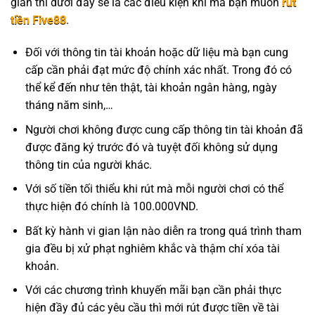
gian thì dưới đây sẽ là các điều kiện khi mà bạn muốn
rút
tiền Five88
.
Đối với thông tin tài khoản hoặc dữ liệu mà bạn cung
cấp cần phải đạt mức độ chính xác nhất. Trong đó có
thể kể đến như tên thật, tài khoản ngân hàng, ngày
tháng năm sinh,…
Người chơi không được cung cấp thông tin tài khoản đã
được đăng ký trước đó và tuyệt đối không sử dụng
thông tin của người khác.
Với số tiền tối thiểu khi rút mà mỗi người chơi có thể
thực hiện đó chính là 100.000VND.
Bất kỳ hành vi gian lận nào diễn ra trong quá trình tham
gia đều bị xử phạt nghiêm khắc và thậm chí xóa tài
khoản.
Với các chương trình khuyến mãi bạn cần phải thực
hiện đầy đủ các yêu cầu thì mới rút được tiền về tài