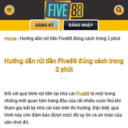
Bỏ
qua
nội
dung
ĐĂNG KÝ
ĐĂNG NHẬP
Home
-
Hướng dẫn rút tiền Five88 đúng cách trong 2 phút
Hướng dẫn rút tiền Five88 đúng cách trong
2 phút
Đối với quá trình rút tiền tại nhà cái
Five88
là một trong
những mối quan tâm hàng đầu của rất nhiều cược thủ khi
tham gia bất kỳ nhà cái nào trên thị trường. Đặc biệt, quá
trình này còn đảm bảo được mức độ uy tín và an toàn của
sân chơi đó.