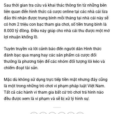
Sau thời gian tra cứu và khai thác thông tin từ những bên
liên quan đến hình thức cá cược online tại các nhà cái lừa
đảo thì nhận được trung bình mỗi tháng tại nhà cái này sẽ
có hơn 2 triệu con bạc tham gia chơi, số tiền trung bình là
8.000 tỷ đồng. Điều này giúp cho nhà cái thu được một mớ
lợi nhuận khổng lồ.
Tuyên truyền và lời cảnh báo đến người dân
Hình thức
đánh bạc qua mạng hay các sản phẩm cá cược đổi
thưởng là phương tiện để các nhóm đối tượng lôi kéo và
chiếm đoạt tài sản.
Mặc dù không sử dụng trực tiếp tiền mặt nhưng đây cũng
là một trong những trò chơi vi phạm pháp luật Việt Nam.
Tất cả các hành vi tham gia bất cứ trò chơi trá hình nào
đều được xem là vi phạm và sẽ bị xử lý hình sự.