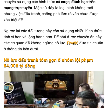
chuyên sử dụng các hình thức
cá cược, đánh bạc trên
mạng trực tuyến
. Mặc dù đây là loại hình không mới
nhưng việc đấu tranh, chống phá làm rõ vẫn chưa được
xóa triệt để.
Ngược lại các đối tượng này còn sử dụng nhiều hình thức
tinh vi hơn và lộng hành hơn. Để phá được chuyên án này
các cơ quan đã không ngừng nỗ lực.
Five88
đưa tin chuẩn
ở thông tin bên dưới.
Nỗ lực đấu tranh tóm gọn ổ nhóm tội phạm
64.000 tỷ đồng