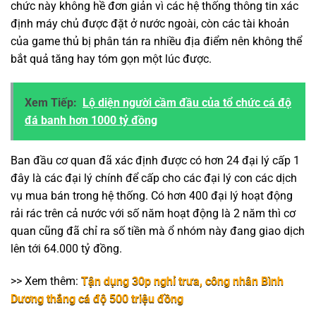
chức này không hề đơn giản vì các hệ thống thông tin xác
định máy chủ được đặt ở nước ngoài, còn các tài khoản
của game thủ bị phân tán ra nhiều địa điểm nên không thể
bắt quả tăng hay tóm gọn một lúc được.
Xem Tiếp:
Lộ diện người cầm đầu của tổ chức cá độ
đá banh hơn 1000 tỷ đồng
Ban đầu cơ quan đã xác định được có hơn 24 đại lý cấp 1
đây là các đại lý chính để cấp cho các đại lý con các dịch
vụ mua bán trong hệ thống. Có hơn 400 đại lý hoạt động
rải rác trên cả nước với số năm hoạt động là 2 năm thì cơ
quan cũng đã chỉ ra số tiền mà ổ nhóm này đang giao dịch
lên tới 64.000 tỷ đồng.
>> Xem thêm:
Tận dụng 30p nghỉ trưa, công nhân Bình
Dương thắng cá độ 500 triệu đồng