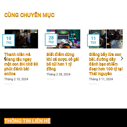
CÙNG CHUYÊN MỤC
28
10
11
Th2
Th2
Th3
Thanh niên Hà
Biết điểm dừng
Giăng bẫy lừa con
Giang tậu ngay
khi cá cược, cô gái
bài, đường dây
một con SH nhờ 30
bỏ túi hơn 1 tỷ
đánh bạc chiếm
phút đánh bài
đồng
đoạt hơn 100 tỷ tại
online
Thái Nguyên
Tháng 2 28, 2024
Tháng 2 10, 2024
Tháng 3 11, 2024
THÔNG TIN LIÊN HỆ