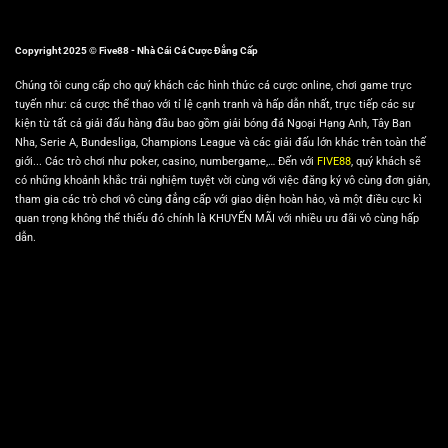
Copyright 2025 © Five88 - Nhà Cái Cá Cược Đẳng Cấp
Chúng tôi cung cấp cho quý khách các hình thức cá cược online, chơi game trực
tuyến như: cá cược thể thao với tỉ lệ cạnh tranh và hấp dẫn nhất, trực tiếp các sự
kiện từ tất cả giải đấu hàng đầu bao gồm giải bóng đá Ngoại Hạng Anh, Tây Ban
Nha, Serie A, Bundesliga, Champions League và các giải đấu lớn khác trên toàn thế
giới... Các trò chơi như poker, casino, numbergame,… Đến với
FIVE88
, quý khách sẽ
có những khoảnh khắc trải nghiệm tuyệt vời cùng với việc đăng ký vô cùng đơn giản,
tham gia các trò chơi vô cùng đẳng cấp với giao diện hoàn hảo, và một điều cực kì
quan trọng không thể thiếu đó chính là KHUYẾN MÃI với nhiều ưu đãi vô cùng hấp
dẫn.