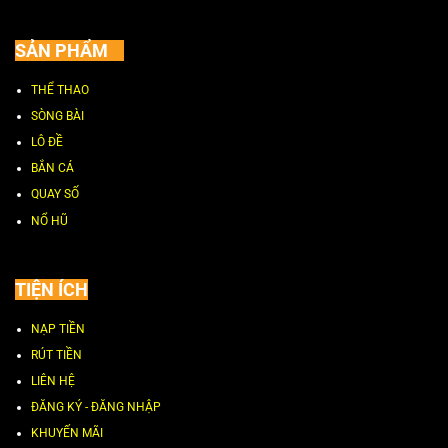
SẢN PHẨM
THỂ THAO
SÒNG BÀI
LÔ ĐỀ
BẮN CÁ
QUAY SỐ
NỔ HŨ
TIỆN ÍCH
NẠP TIỀN
RÚT TIỀN
LIÊN HỆ
ĐĂNG KÝ - ĐĂNG NHẬP
KHUYẾN MÃI