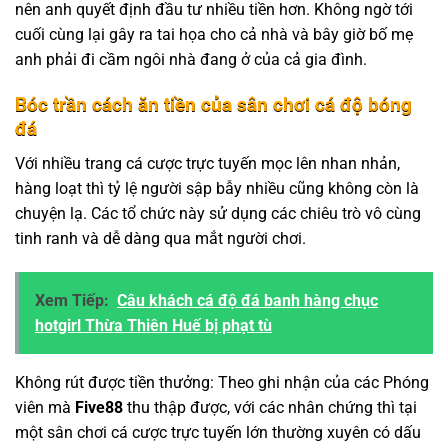
nên anh quyết định đầu tư nhiều tiền hơn. Không ngờ tới
cuối cùng lại gây ra tai họa cho cả nhà và bây giờ bố mẹ
anh phải đi cầm ngôi nhà đang ở của cả gia đình.
Bóc trần cách ăn tiền của sân chơi cá độ bóng
đá
Với nhiều trang cá cược trực tuyến mọc lên nhan nhản,
hàng loạt thì tỷ lệ người sập bẫy nhiều cũng không còn là
chuyện lạ. Các tổ chức này sử dụng các chiêu trò vô cùng
tinh ranh và dễ dàng qua mắt người chơi.
Xem Tiếp:
Câu khách cá độ đá banh hàng chục
hotgirl Thừa Thiên Huế bị phạt tù
Không rút được tiền thưởng: Theo ghi nhận của các Phóng
viên mà
Five88
thu thập được, với các nhân chứng thì tại
một sân chơi cá cược trực tuyến lớn thường xuyên có dấu