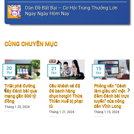
Dàn Đề Bất Bại – Cơ Hội Trúng Thưởng Lớn
Ngay Ngày Hôm Nay
CÙNG CHUYÊN MỤC
20
21
15
Th1
Th1
Th1
Triệt phá đường
Câu khách cá độ
Phỏng vấn “Cách
dây đánh bài qua
đá banh hàng
làm giàu chỉ một
mạng gần 300 tỷ
chục hotgirl Thừa
đêm đánh bài trực
đồng
Thiên Huế bị phạt
tuyến” của nông
tù
dân Vĩnh Long
Tháng 1 20, 2024
Tháng 1 21, 2024
Tháng 1 15, 2024