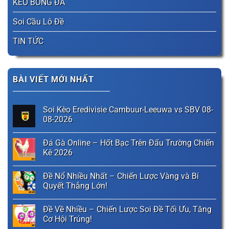
KÈO BÓNG ĐÁ
Soi Cầu Lô Đề
TIN TỨC
BÀI VIẾT MỚI NHẤT
Soi Kèo Eredivisie Cambuur-Leeuwa vs SBV 08-
08-2026
Đá Gà Online – Hốt Bạc Trên Đấu Trường Chiến
Kê 2026
Đề Nổ Nhiều Nhất – Chiến Lược Vàng và Bí
Quyết Thắng Lớn!
Đề Về Nhiều – Chiến Lược Soi Đề Tối Ưu, Tăng
Cơ Hội Trúng!