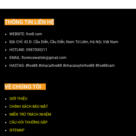
THÔNG TIN LIÊN HỆ
WEBSITE: five8.cam
ĐỊA CHỈ:
42 Đ. Cầu Diễn, Cầu Diễn, Nam Từ Liêm, Hà Nội, Việt Nam
HOTLINE:
0987000211
EMAIL:
florencewahler@gmail.com
HASTAG: #five88 #nhacaifive88 #nhacaiuytinfive88 #five88cam
VỀ CHÚNG TÔI
GIỚI THIỆU
CHÍNH SÁCH BẢO MẬT
MIỄN TRỪ TRÁCH NHIỆM
CÂU HỎI THƯỜNG GẶP
SITEMAP