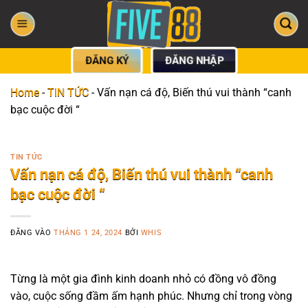
Bỏ
qua
nội
dung
ĐĂNG KÝ
ĐĂNG NHẬP
Home
-
TIN TỨC
-
Vấn nạn cá độ, Biến thú vui thành “canh
bạc cuộc đời “
TIN TỨC
Vấn nạn cá độ, Biến thú vui thành “canh
bạc cuộc đời “
ĐĂNG VÀO
THÁNG 1 24, 2024
BỞI
WHIS
Từng là một gia đình kinh doanh nhỏ có đồng vô đồng
vào, cuộc sống đầm ấm hạnh phúc. Nhưng chỉ trong vòng