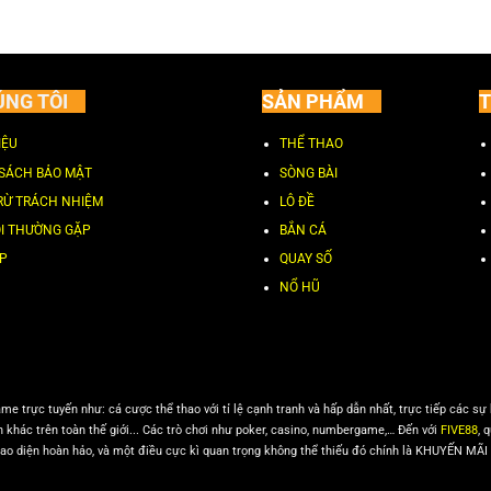
ÚNG TÔI
SẢN PHẨM
T
IỆU
THỂ THAO
SÁCH BẢO MẬT
SÒNG BÀI
RỪ TRÁCH NHIỆM
LÔ ĐỀ
I THƯỜNG GẶP
BẮN CÁ
P
QUAY SỐ
NỔ HŨ
me trực tuyến như: cá cược thể thao với tỉ lệ cạnh tranh và hấp dẫn nhất, trực tiếp các s
 khác trên toàn thế giới... Các trò chơi như poker, casino, numbergame,… Đến với
FIVE88
, 
iao diện hoàn hảo, và một điều cực kì quan trọng không thể thiếu đó chính là KHUYẾN MÃI 