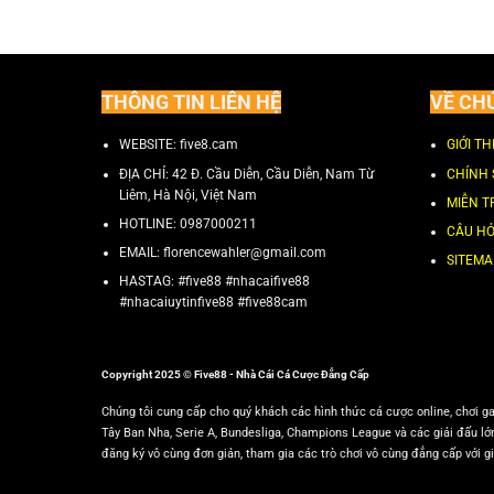
THÔNG TIN LIÊN HỆ
VỀ CH
WEBSITE: five8.cam
GIỚI TH
ĐỊA CHỈ:
42 Đ. Cầu Diễn, Cầu Diễn, Nam Từ
CHÍNH 
Liêm, Hà Nội, Việt Nam
MIỄN T
HOTLINE:
0987000211
CÂU HỎ
EMAIL:
florencewahler@gmail.com
SITEMA
HASTAG: #five88 #nhacaifive88
#nhacaiuytinfive88 #five88cam
Copyright 2025 © Five88 - Nhà Cái Cá Cược Đẳng Cấp
Chúng tôi cung cấp cho quý khách các hình thức cá cược online, chơi ga
Tây Ban Nha, Serie A, Bundesliga, Champions League và các giải đấu lớn
đăng ký vô cùng đơn giản, tham gia các trò chơi vô cùng đẳng cấp với g