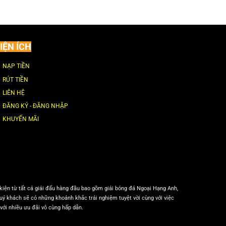
IỆN ÍCH
NẠP TIỀN
RÚT TIỀN
LIÊN HỆ
ĐĂNG KÝ - ĐĂNG NHẬP
KHUYẾN MÃI
ự kiện từ tất cả giải đấu hàng đầu bao gồm giải bóng đá Ngoại Hạng Anh,
quý khách sẽ có những khoảnh khắc trải nghiệm tuyệt vời cùng với việc
với nhiều ưu đãi vô cùng hấp dẫn.