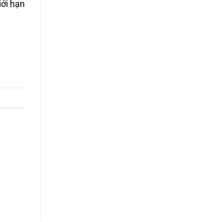
iới hạn