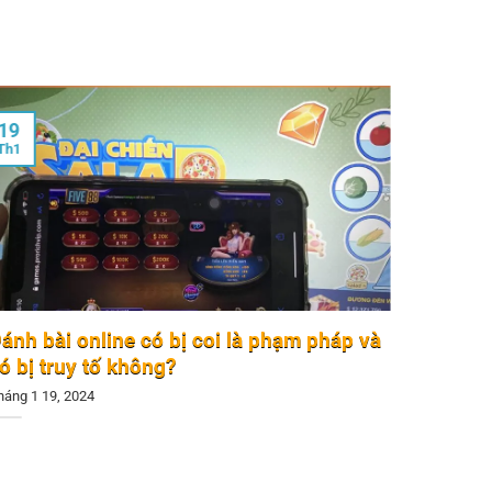
19
10
Th1
Th2
ánh bài online có bị coi là phạm pháp và
Thanh 
ó bị truy tố không?
nhờ 30
háng 1 19, 2024
Tháng 2 10