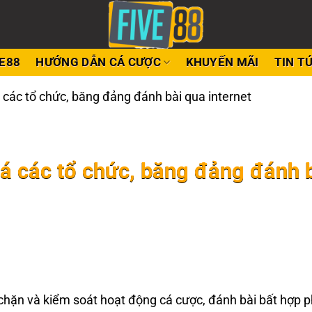
VE88
HƯỚNG DẪN CÁ CƯỢC
KHUYẾN MÃI
TIN T
á các tổ chức, băng đảng đánh bài qua internet
há các tổ chức, băng đảng đánh 
chặn và kiểm soát hoạt động cá cược, đánh bài bất hợp 