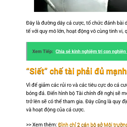
Đây là đường dây cá cược, tổ chức đánh bài 
tế với quy mô lớn, hoạt động vô cùng tinh vi,
Xem Tiếp:
Chia sẻ kinh nghiệm trị con nghiệ
“Siết” chế tài phải đủ mạnh
Vì để giảm các rủi ro và các tiêu cực do cá 
bóng đá. Điển hình bộ Tài chính đề nghị sẽ m
trở lên sẽ có thể tham gia. Đây cũng là quy đ
và hoạt động của cá cược.
>> Xem thêm:
Đình chỉ 2 cán bộ sở Môi trườn