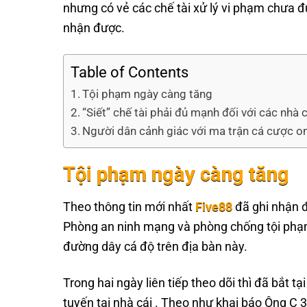
nhưng có vẻ các chế tài xử lý vi phạm chưa đủ
nhận được.
Table of Contents
Tội phạm ngày càng tăng
“Siết” chế tài phải đủ mạnh đối với các nhà c
Người dân cảnh giác với ma trận cá cược on
Tội phạm ngày càng tăng
Theo thông tin mới nhất
Five88
đã ghi nhận đ
Phòng an ninh mạng và phòng chống tội phạm
đường dây cá độ trên địa bàn này.
Trong hai ngày liên tiếp theo dõi thì đã bắt t
tuyến tại nhà cái . Theo như khai báo Ông C 