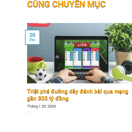
CÙNG CHUYÊN MỤC
20
Th1
đánh
Triệt phá đường dây đánh bài qua mạng
gần 300 tỷ đồng
Tháng 1 20, 2024