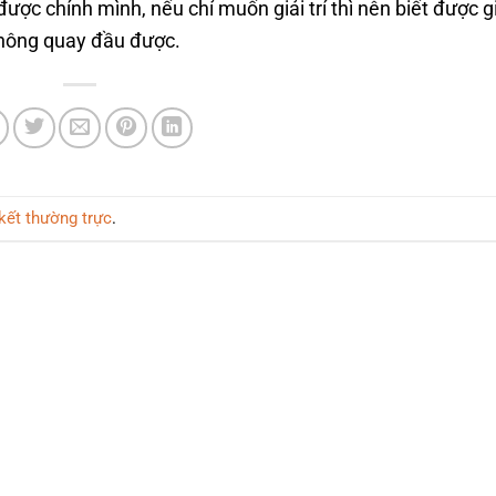
ược chính mình, nếu chỉ muốn giải trí thì nên biết được g
không quay đầu được.
 kết thường trực
.