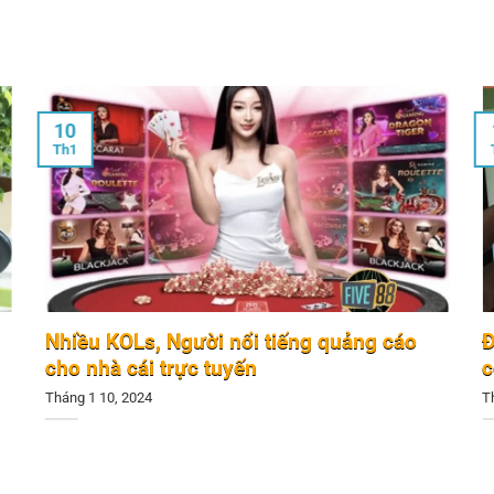
10
Th1
Nhiều KOLs, Người nổi tiếng quảng cáo
Đ
cho nhà cái trực tuyến
c
Tháng 1 10, 2024
T