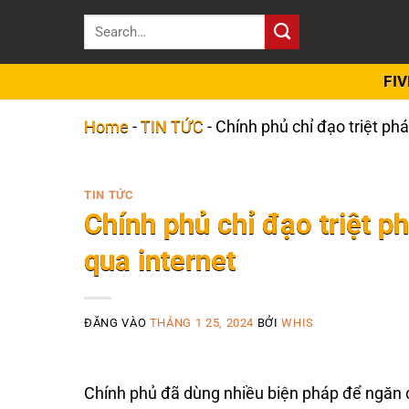
Bỏ
qua
nội
FI
dung
Home
-
TIN TỨC
-
Chính phủ chỉ đạo triệt ph
TIN TỨC
Chính phủ chỉ đạo triệt p
qua internet
ĐĂNG VÀO
THÁNG 1 25, 2024
BỞI
WHIS
Chính phủ đã dùng nhiều biện pháp để ngăn 