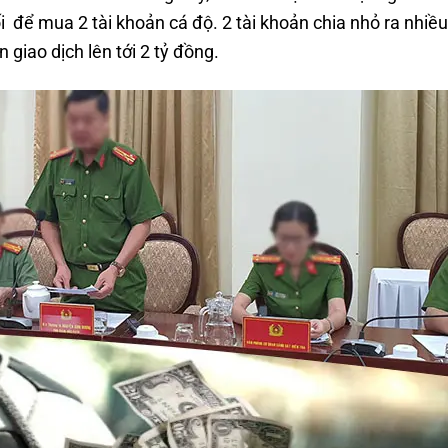
để mua 2 tài khoản cá độ. 2 tài khoản chia nhỏ ra nhiều 
 giao dịch lên tới 2 tỷ đồng.