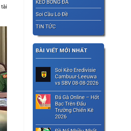
KÈO BÓNG ĐÁ
tài
Soi Cầu Lô Đề
TIN TỨC
BÀI VIẾT MỚI NHẤT
Soi Kèo Eredivisie
Cambuur-Leeuwa
vs SBV 08-08-2026
Đá Gà Online – Hốt
Bạc Trên Đấu
Trường Chiến Kê
2026
Đề Nổ Nhiều Nhất