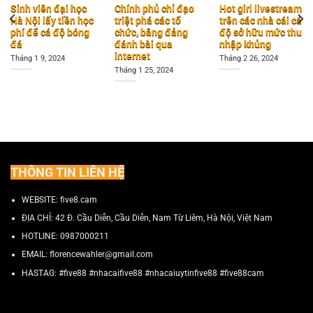
Sinh viên đại học
Chính phủ chỉ đạo
Hot girl livestream
Hà Nội lấy tiền học
triệt phá các tổ
trên các nhà cái cá
phí để cá độ bóng
chức, băng đảng
độ sở hữu mức thu
đá
đánh bài qua
nhập khủng
internet
Tháng 1 9, 2024
Tháng 2 26, 2024
Tháng 1 25, 2024
THÔNG TIN LIÊN HỆ
WEBSITE: five8.cam
ĐỊA CHỈ:
42 Đ. Cầu Diễn, Cầu Diễn, Nam Từ Liêm, Hà Nội, Việt Nam
HOTLINE:
0987000211
EMAIL:
florencewahler@gmail.com
HASTAG: #five88 #nhacaifive88 #nhacaiuytinfive88 #five88cam