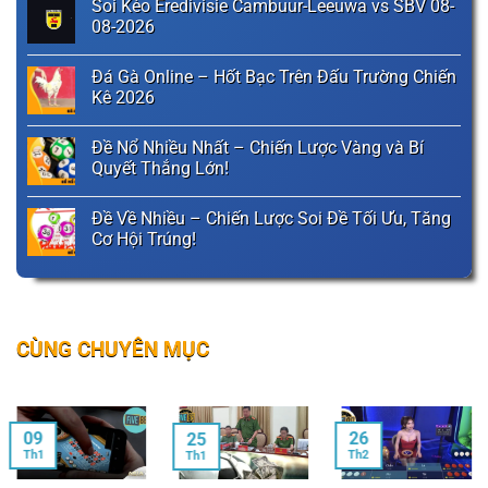
Soi Kèo Eredivisie Cambuur-Leeuwa vs SBV 08-
08-2026
Đá Gà Online – Hốt Bạc Trên Đấu Trường Chiến
Kê 2026
Đề Nổ Nhiều Nhất – Chiến Lược Vàng và Bí
Quyết Thắng Lớn!
Đề Về Nhiều – Chiến Lược Soi Đề Tối Ưu, Tăng
Cơ Hội Trúng!
CÙNG CHUYÊN MỤC
09
26
25
Th1
Th2
Th1