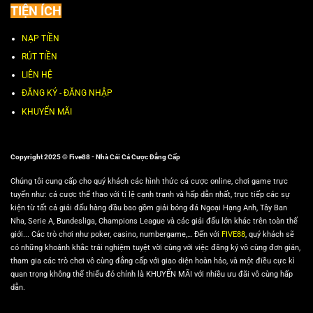
TIỆN ÍCH
NẠP TIỀN
RÚT TIỀN
LIÊN HỆ
ĐĂNG KÝ - ĐĂNG NHẬP
KHUYẾN MÃI
Copyright 2025 © Five88 - Nhà Cái Cá Cược Đẳng Cấp
Chúng tôi cung cấp cho quý khách các hình thức cá cược online, chơi game trực
tuyến như: cá cược thể thao với tỉ lệ cạnh tranh và hấp dẫn nhất, trực tiếp các sự
kiện từ tất cả giải đấu hàng đầu bao gồm giải bóng đá Ngoại Hạng Anh, Tây Ban
Nha, Serie A, Bundesliga, Champions League và các giải đấu lớn khác trên toàn thế
giới... Các trò chơi như poker, casino, numbergame,… Đến với
FIVE88
, quý khách sẽ
có những khoảnh khắc trải nghiệm tuyệt vời cùng với việc đăng ký vô cùng đơn giản,
tham gia các trò chơi vô cùng đẳng cấp với giao diện hoàn hảo, và một điều cực kì
quan trọng không thể thiếu đó chính là KHUYẾN MÃI với nhiều ưu đãi vô cùng hấp
dẫn.