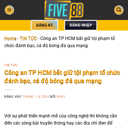
Bỏ
qua
nội
dung
ĐĂNG KÝ
ĐĂNG NHẬP
Home
-
TIN TỨC
-
Công an TP HCM bắt giữ tội phạm tổ
chức đánh bạc, cá độ bóng đá qua mạng
TIN TỨC
Công an TP HCM bắt giữ tội phạm tổ chức
đánh bạc, cá độ bóng đá qua mạng
ĐĂNG VÀO
THÁNG 1 8, 2024
BỞI
WHIS
Với sự phát triển mạnh mẽ của công nghệ thì không cần
đến các sòng bài truyền thông hay các địa chỉ đen để