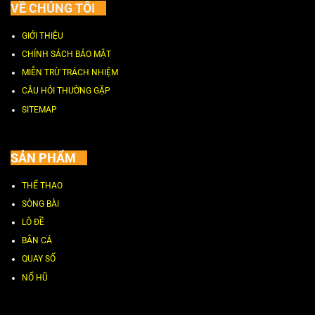
VỀ CHÚNG TÔI
GIỚI THIỆU
CHÍNH SÁCH BẢO MẬT
MIỄN TRỪ TRÁCH NHIỆM
CÂU HỎI THƯỜNG GẶP
SITEMAP
SẢN PHẨM
THỂ THAO
SÒNG BÀI
LÔ ĐỀ
BẮN CÁ
QUAY SỐ
NỔ HŨ