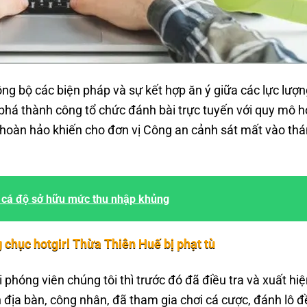
ồng bộ các biện pháp và sự kết hợp ăn ý giữa các lực lượ
ệt phá thành công tổ chức đánh bài trực tuyến với quy mô 
g hoàn hảo khiến cho đơn vị Công an cảnh sát mất vào th
ái cá độ sở hữu mức thu nhập khủng
chục hotgirl Thừa Thiên Huế bị phạt tù
i phóng viên chúng tôi thì trước đó đã điều tra và xuất hi
 địa bàn, công nhân, đã tham gia chơi cá cược, đánh lô đ