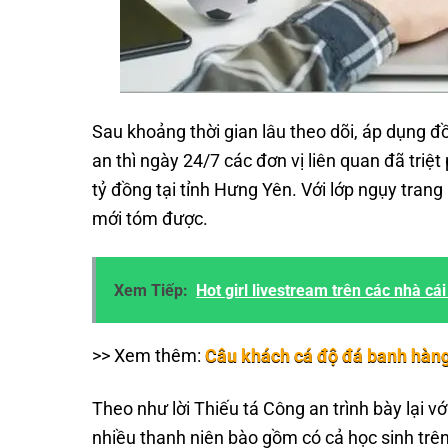
Sau khoảng thời gian lâu theo dõi, áp dụng đ
an thì ngày 24/7 các đơn vị liên quan đã tri
tỷ đồng tại tỉnh Hưng Yên. Với lớp ngụy tran
mới tóm được.
Xem Tiếp:
Hot girl livestream trên các nhà c
>> Xem thêm:
Câu khách cá độ đá banh hàng 
Theo như lời Thiếu tá Công an trình bày lại vớ
nhiều thanh niên bào gồm có cả học sinh trên