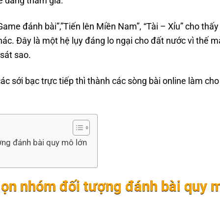
dễ dàng tham gia.
Game đánh bài”,”Tiến lên Miền Nam”, “Tài – Xỉu” cho thấy
ác. Đây là một hệ lụy đáng lo ngại cho đất nước vì thế m
 sát sao.
ác sới bạc trực tiếp thì thành các sòng bài online làm ch
ợng đánh bài quy mô lớn
gọn nhóm đối tượng đánh bài quy 