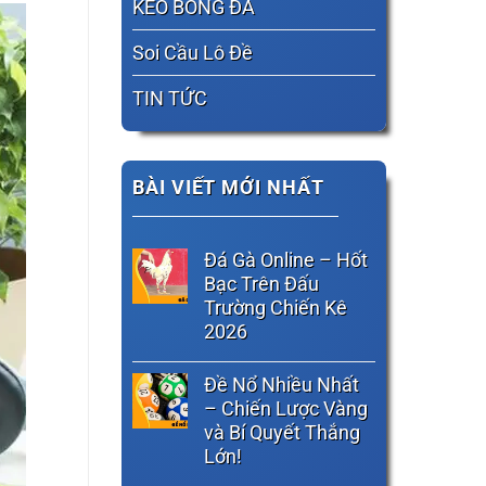
KÈO BÓNG ĐÁ
Soi Cầu Lô Đề
TIN TỨC
BÀI VIẾT MỚI NHẤT
Đá Gà Online – Hốt
Bạc Trên Đấu
Trường Chiến Kê
2026
Đề Nổ Nhiều Nhất
– Chiến Lược Vàng
và Bí Quyết Thắng
Lớn!