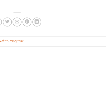
 kết thường trực
.