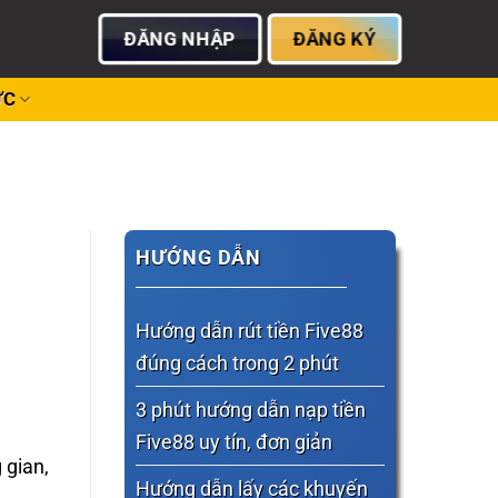
ĐĂNG NHẬP
ĐĂNG KÝ
ỨC
HƯỚNG DẪN
Hướng dẫn rút tiền Five88
đúng cách trong 2 phút
3 phút hướng dẫn nạp tiền
Five88 uy tín, đơn giản
 gian,
Hướng dẫn lấy các khuyến