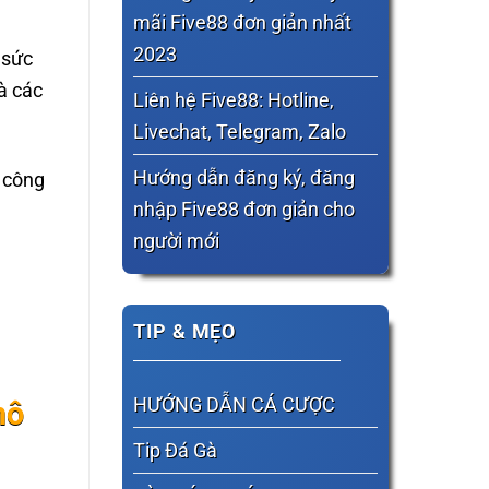
mãi Five88 đơn giản nhất
2023
 sức
à các
Liên hệ Five88: Hotline,
Livechat, Telegram, Zalo
Hướng dẫn đăng ký, đăng
o công
nhập Five88 đơn giản cho
người mới
TIP & MẸO
HƯỚNG DẪN CÁ CƯỢC
mô
Tip Đá Gà