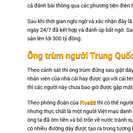
cả đánh bài thông qua các phương tiện điện tử
Sau khi thời gian nghi ngờ và xác nhận đây l
ngày 24/7 đã kết hợp và đánh úp bất ngờ. Sau
sản lên tới 300 tỷ đồng.
Ông trùm người Trung Quốc
Theo cảnh sát thì ông trùm đứng sau giật dâ
nhân viên của nhà cái hay được gọi với cái tê
thì các người này chưa bao giờ được gặp mặt
Theo phỏng đoán của
Five88
thì có thể ngườ
nhưng thực chất là một người Việt mạo danh đ
ông ta đã ôm tiền và bỏ trốn về nước tránh s
có nhiều đường dây được tạo ra trong tương la