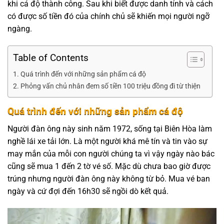
khi cá độ thành công. Sau khi biết được danh tính và cách
có được số tiền đó của chính chủ sẽ khiến mọi người ngỡ
ngàng.
Table of Contents
Quá trình đến với những sản phẩm cá độ
Phỏng vấn chủ nhân đem số tiền 100 triệu đồng đi từ thiện
Quá trình đến với những sản phẩm cá độ
Người đàn ông này sinh năm 1972, sống tại Biên Hòa làm
nghề lái xe tải lớn. Là một người khá mê tín và tin vào sự
may mắn của mỗi con người chúng ta vì vậy ngày nào bác
cũng sẽ mua 1 đến 2 tờ vé số. Mặc dù chưa bao giờ được
trúng nhưng người đàn ông này không từ bỏ. Mua vé ban
ngày và cứ đợi đến 16h30 sẽ ngồi dò kết quả.