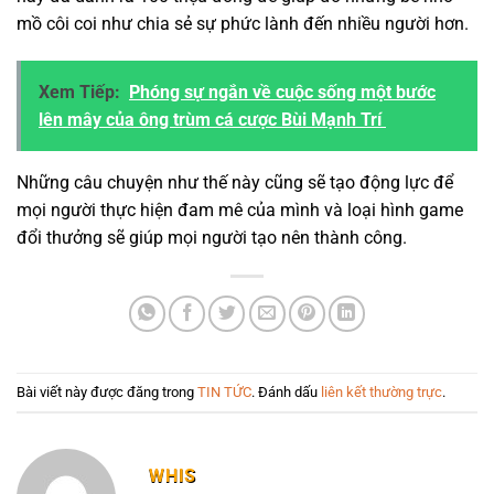
mồ côi coi như chia sẻ sự phức lành đến nhiều người hơn.
Xem Tiếp:
Phóng sự ngắn về cuộc sống một bước
lên mây của ông trùm cá cược Bùi Mạnh Trí
Những câu chuyện như thế này cũng sẽ tạo động lực để
mọi người thực hiện đam mê của mình và loại hình game
đổi thưởng sẽ giúp mọi người tạo nên thành công.
Bài viết này được đăng trong
TIN TỨC
. Đánh dấu
liên kết thường trực
.
WHIS