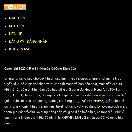
TIỆN ÍCH
NẠP TIỀN
RÚT TIỀN
LIÊN HỆ
ĐĂNG KÝ - ĐĂNG NHẬP
KHUYẾN MÃI
Copyright 2025 © Five88 - Nhà Cái Cá Cược Đẳng Cấp
Chúng tôi cung cấp cho quý khách các hình thức cá cược online, chơi game trực
tuyến như: cá cược thể thao với tỉ lệ cạnh tranh và hấp dẫn nhất, trực tiếp các sự
kiện từ tất cả giải đấu hàng đầu bao gồm giải bóng đá Ngoại Hạng Anh, Tây Ban
Nha, Serie A, Bundesliga, Champions League và các giải đấu lớn khác trên toàn thế
giới... Các trò chơi như poker, casino, numbergame,… Đến với
FIVE88
, quý khách sẽ
có những khoảnh khắc trải nghiệm tuyệt vời cùng với việc đăng ký vô cùng đơn giản,
tham gia các trò chơi vô cùng đẳng cấp với giao diện hoàn hảo, và một điều cực kì
quan trọng không thể thiếu đó chính là KHUYẾN MÃI với nhiều ưu đãi vô cùng hấp
dẫn.