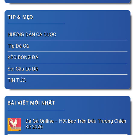
TIP & MẸO
HƯỚNG DẪN CÁ CƯỢC
Tip Đá Gà
KÈO BÓNG ĐÁ
Soi Cầu Lô Đề
TIN TỨC
BÀI VIẾT MỚI NHẤT
Đá Gà Online – Hốt Bạc Trên Đấu Trường Chiến
Kê 2026