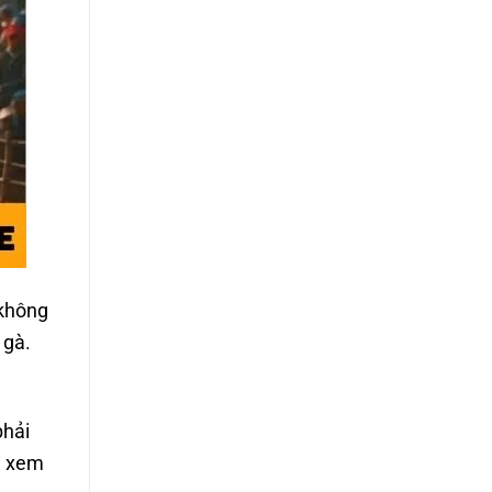
 không
 gà.
phải
i xem