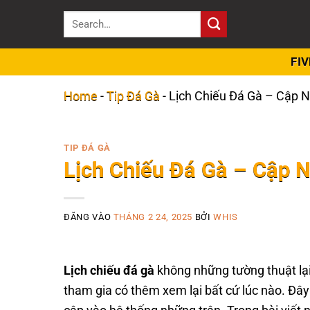
Bỏ
qua
nội
FI
dung
Home
-
Tip Đá Gà
-
Lịch Chiếu Đá Gà – Cập N
TIP ĐÁ GÀ
Lịch Chiếu Đá Gà – Cập N
ĐĂNG VÀO
THÁNG 2 24, 2025
BỞI
WHIS
Lịch chiếu đá gà
không những tường thuật lại
tham gia có thêm xem lại bất cứ lúc nào. Đây