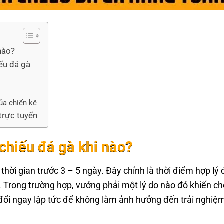
nào?
iếu đá gà
ủa chiến kê
 trực tuyến
 chiếu đá gà khi nào?
 thời gian trước 3 – 5 ngày. Đây chính là thời điểm hợp lý
 Trong trường hợp, vướng phải một lý do nào đó khiến ch
 đổi ngay lập tức để không làm ảnh hưởng đến trải nghiệ