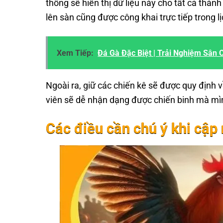
thống sẽ hiển thị dữ liệu này cho tất cả thành
lên sàn cũng được công khai trực tiếp trong l
Xem Tiếp:
Đá Gà Đặc Biệt | Trải Nghiệm Sân 
Ngoài ra, giữ các chiến kê sẽ được quy định v
viên sẽ dễ nhận dạng được chiến binh mà mìn
Các điều cần chú ý khi cập 