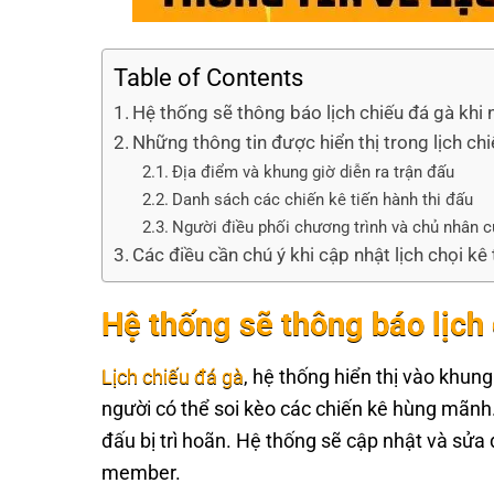
Table of Contents
Hệ thống sẽ thông báo lịch chiếu đá gà khi 
Những thông tin được hiển thị trong lịch ch
Địa điểm và khung giờ diễn ra trận đấu
Danh sách các chiến kê tiến hành thi đấu
Người điều phối chương trình và chủ nhân c
Các điều cần chú ý khi cập nhật lịch chọi kê
Hệ thống sẽ thông báo lịch
Lịch chiếu đá gà
, hệ thống hiển thị vào khung
người có thể soi kèo các chiến kê hùng mãnh.
đấu bị trì hoãn. Hệ thống sẽ cập nhật và sửa
member.