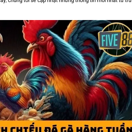
này, chúng tôi sẽ cập nhật những thông tin mới nhất từ tr