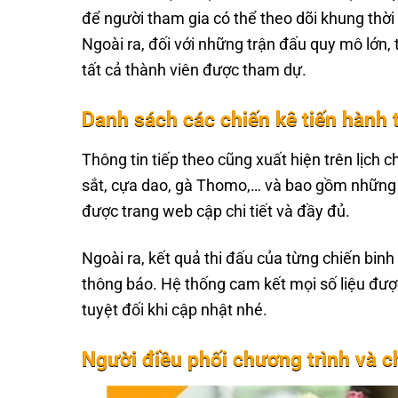
để người tham gia có thể theo dõi khung thời
Ngoài ra, đối với những trận đấu quy mô lớn, 
tất cả thành viên được tham dự.
Danh sách các chiến kê tiến hành 
Thông tin tiếp theo cũng xuất hiện trên lịch c
sắt, cựa dao, gà Thomo,… và bao gồm những đ
được trang web cập chi tiết và đầy đủ.
Ngoài ra, kết quả thi đấu của từng chiến bin
thông báo. Hệ thống cam kết mọi số liệu đượ
tuyệt đối khi cập nhật nhé.
Người điều phối chương trình và c