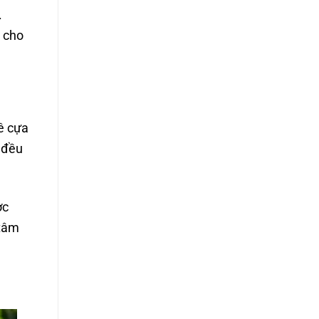
.
ê cho
Kê cựa
 đều
ợc
 tâm