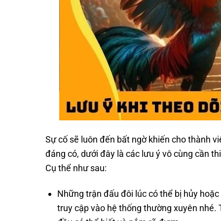
Sự cố sẽ luôn đến bất ngờ khiến cho thành vi
đáng có, dưới đây là các lưu ý vô cùng cần th
Cụ thể như sau:
Những trận đấu đôi lúc có thể bị hủy hoặc 
truy cập vào hệ thống thường xuyên nhé. T