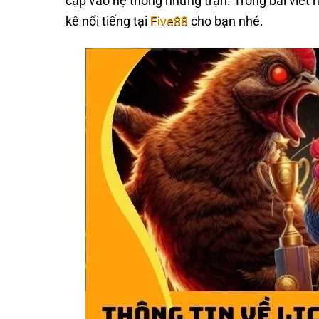
cập vào hệ thống những trận. Trong bài viết 
kê nổi tiếng tại
Five88
cho bạn nhé.