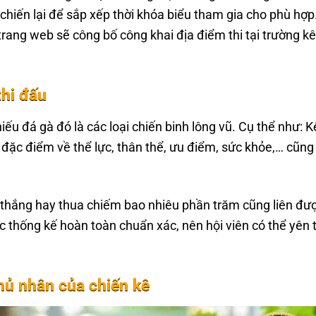
 chiến lại để sắp xếp thời khóa biểu tham gia cho phù hợp
trang web sẽ công bố công khai địa điểm thi tại trường k
thi đấu
hiếu đá gà đó là các loại chiến binh lông vũ. Cụ thể như: 
ặc điểm về thể lực, thân thể, ưu điểm, sức khỏe,… cũng
h thắng hay thua chiếm bao nhiêu phần trăm cũng liên đư
c thống kế hoàn toàn chuẩn xác, nên hội viên có thể yên
hủ nhân của chiến kê