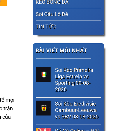
KÈO BÓNG ĐÁ
Soi Cầu Lô Đề
TIN TỨC
BÀI VIẾT MỚI NHẤT
Soi Kèo Primeira
Liga Estrela vs
Sporting 09-08-
2026
 để mọi
Soi Kèo Eredivisie
o trận
Cambuur-Leeuwa
vs SBV 08-08-2026
m của
Đá Gà Online – Hốt