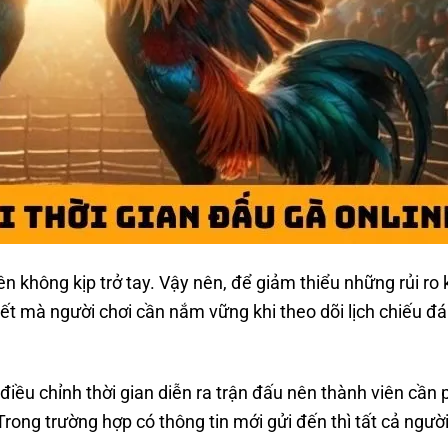
ên không kịp trở tay. Vậy nên, để giảm thiểu những rủi ro
iết mà người chơi cần nắm vững khi theo dõi lịch chiếu đá
điều chỉnh thời gian diễn ra trận đấu nên thành viên cần 
rong trường hợp có thông tin mới gửi đến thì tất cả ngườ