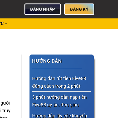
ĐĂNG NHẬP
ĐĂNG KÝ
ỨC
HƯỚNG DẪN
Hướng dẫn rút tiền Five88
đúng cách trong 2 phút
3 phút hướng dẫn nạp tiền
người
Five88 uy tín, đơn giản
i truy
Hướng dẫn lấy các khuyến