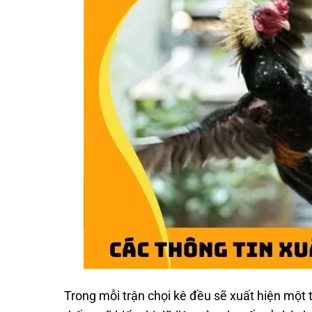
Trong mỗi trận chọi kê đều sẽ xuất hiện một 