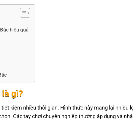
 Bắc hiệu quả
 Bắc
là gì?
tiết kiệm nhiều thời gian. Hình thức này mang lại nhiều lợ
 chọn. Các tay chơi chuyên nghiệp thường áp dụng và nhận