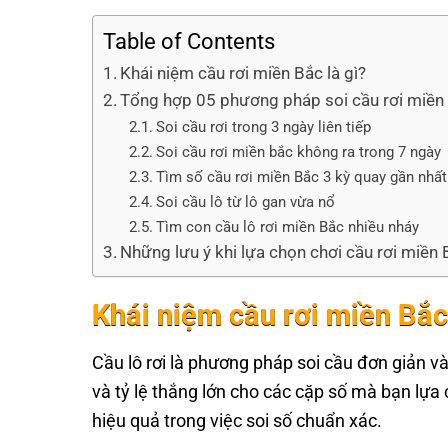
Table of Contents
Khái niệm cầu rơi miền Bắc là gì?
Tổng hợp 05 phương pháp soi cầu rơi miền
Soi cầu rơi trong 3 ngày liên tiếp
Soi cầu rơi miền bắc không ra trong 7 ngày
Tìm số cầu rơi miền Bắc 3 kỳ quay gần nhất
Soi cầu lô từ lô gan vừa nổ
Tìm con cầu lô rơi miền Bắc nhiều nháy
Những lưu ý khi lựa chọn chơi cầu rơi miền
Khái niệm cầu rơi miền Bắc 
Cầu lô rơi là phương pháp soi cầu đơn giản và 
và tỷ lệ thắng lớn cho các cặp số mà bạn lựa
hiệu quả trong việc soi số chuẩn xác.