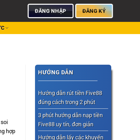
ĐĂNG NHẬP
ĐĂNG KÝ
ỨC
HƯỚNG DẪN
Hướng dẫn rút tiền Five88
đúng cách trong 2 phút
3 phút hướng dẫn nạp tiền
 soi
Five88 uy tín, đơn giản
ng hợp
Hướng dẫn lấy các khuyến