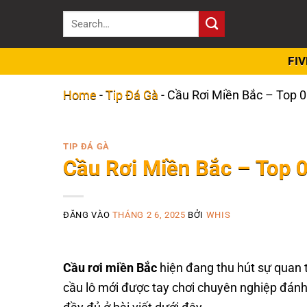
Bỏ
qua
nội
FI
dung
Home
-
Tip Đá Gà
-
Cầu Rơi Miền Bắc – Top 0
TIP ĐÁ GÀ
Cầu Rơi Miền Bắc – Top 
ĐĂNG VÀO
THÁNG 2 6, 2025
BỞI
WHIS
Cầu rơi miền Bắc
hiện đang thu hút sự quan 
cầu lô mới được tay chơi chuyên nghiệp đánh 