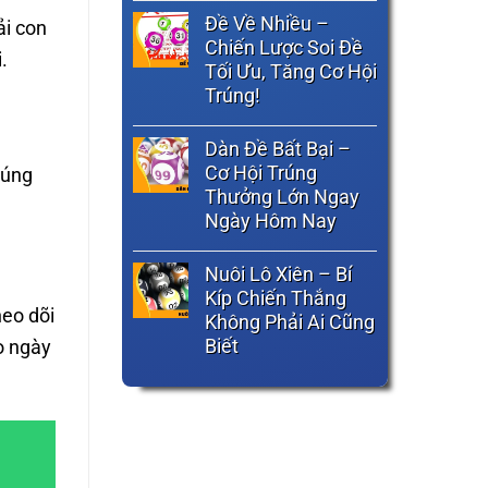
Đề Về Nhiều –
ải con
Chiến Lược Soi Đề
.
Tối Ưu, Tăng Cơ Hội
Trúng!
Dàn Đề Bất Bại –
Cơ Hội Trúng
đúng
Thưởng Lớn Ngay
Ngày Hôm Nay
Nuôi Lô Xiên – Bí
Kíp Chiến Thắng
heo dõi
Không Phải Ai Cũng
Biết
ào ngày