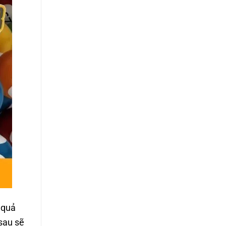
 quả
 sau sẽ