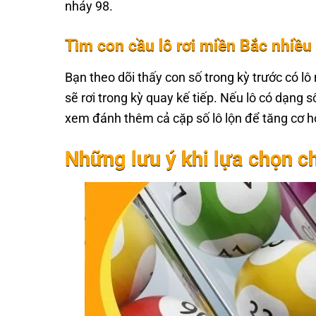
nháy 98.
Tìm con cầu lô rơi miền Bắc nhiều
Bạn theo dõi thấy con số trong kỳ trước có l
sẽ rơi trong kỳ quay kế tiếp. Nếu lô có dạng s
xem đánh thêm cả cặp số lô lộn để tăng cơ h
Những lưu ý khi lựa chọn c