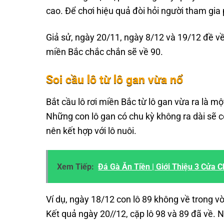
cao. Để chơi hiệu quả đòi hỏi người tham gia p
Giả sử, ngày 20/11, ngày 8/12 và 19/12 đề v
miền Bắc chắc chắn sẽ về 90.
Soi cầu lô từ lô gan vừa nổ
Bắt cầu lô rơi miền Bắc từ lô gan vừa ra là 
Những con lô gan có chu kỳ không ra dài sẽ có 
nên kết hợp với lô nuôi.
Xem Tiếp:
Đá Gà Ăn Tiền | Giới Thiệu 3 Cửa 
Ví dụ, ngày 18/12 con lô 89 không về trong vòn
Kết quả ngày 20//12, cặp lô 98 và 89 đã về. 