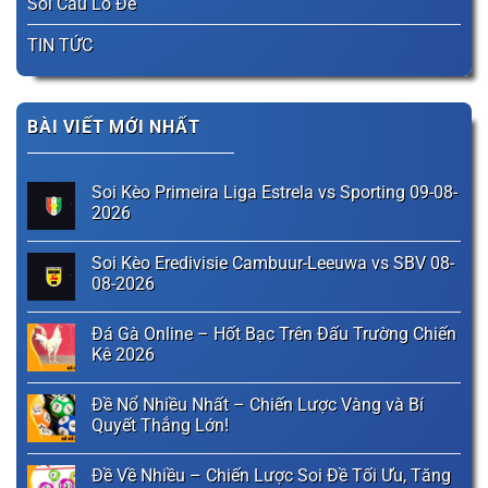
Soi Cầu Lô Đề
TIN TỨC
BÀI VIẾT MỚI NHẤT
Soi Kèo Primeira Liga Estrela vs Sporting 09-08-
2026
Soi Kèo Eredivisie Cambuur-Leeuwa vs SBV 08-
08-2026
Đá Gà Online – Hốt Bạc Trên Đấu Trường Chiến
Kê 2026
Đề Nổ Nhiều Nhất – Chiến Lược Vàng và Bí
Quyết Thắng Lớn!
Đề Về Nhiều – Chiến Lược Soi Đề Tối Ưu, Tăng