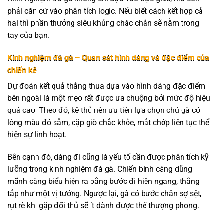
phải căn cứ vào phân tích logic. Nếu biết cách kết hợp cả
hai thì phần thưởng siêu khủng chắc chắn sẽ nằm trong
tay của bạn.
Kinh nghiệm đá gà – Quan sát hình dáng và đặc điểm của
chiến kê
Dự đoán kết quả thắng thua dựa vào hình dáng đặc điểm
bên ngoài là một mẹo rất được ưa chuộng bởi mức độ hiệu
quả cao. Theo đó, kê thủ nên ưu tiên lựa chọn chú gà có
lông màu đỏ sẫm, cặp giò chắc khỏe, mắt chớp liên tục thể
hiện sự linh hoạt.
Bên cạnh đó, dáng đi cũng là yếu tố cần được phân tích kỹ
lưỡng trong kinh nghiệm đá gà. Chiến binh càng dũng
mãnh càng biểu hiện ra bằng bước đi hiên ngang, thắng
tắp như một vị tướng. Ngược lại, gà có bước chân sợ sệt,
rụt rè khi gặp đối thủ sẽ ít dành được thế thượng phong.