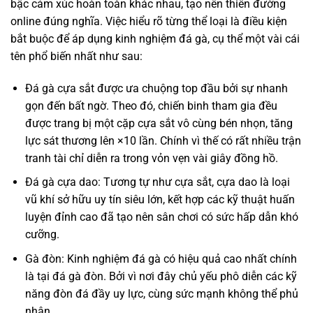
bậc cảm xúc hoàn toàn khác nhau, tạo nên thiên đường
online đúng nghĩa. Việc hiểu rõ từng thể loại là điều kiện
bắt buộc để áp dụng kinh nghiệm đá gà, cụ thể một vài cái
tên phổ biến nhất như sau:
Đá gà cựa sắt được ưa chuộng top đầu bởi sự nhanh
gọn đến bất ngờ. Theo đó, chiến binh tham gia đều
được trang bị một cặp cựa sắt vô cùng bén nhọn, tăng
lực sát thương lên ×10 lần. Chính vì thế có rất nhiều trận
tranh tài chỉ diễn ra trong vỏn vẹn vài giây đồng hồ.
Đá gà cựa dao: Tương tự như cựa sắt, cựa dao là loại
vũ khí sở hữu uy tín siêu lớn, kết hợp các kỹ thuật huấn
luyện đỉnh cao đã tạo nên sân chơi có sức hấp dẫn khó
cưỡng.
Gà đòn: Kinh nghiệm đá gà có hiệu quả cao nhất chính
là tại đá gà đòn. Bởi vì nơi đây chủ yếu phô diễn các kỹ
năng đòn đá đầy uy lực, cùng sức mạnh không thể phủ
nhận.