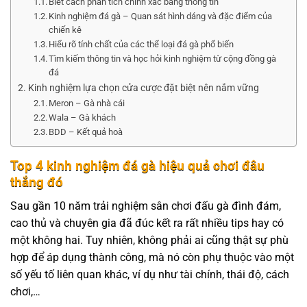
Biết cách phân tích chính xác bảng thông tin
Kinh nghiệm đá gà – Quan sát hình dáng và đặc điểm của
chiến kê
Hiểu rõ tính chất của các thể loại đá gà phổ biến
Tìm kiếm thông tin và học hỏi kinh nghiệm từ cộng đồng gà
đá
Kinh nghiệm lựa chọn cửa cược đặt biệt nên nắm vững
Meron – Gà nhà cái
Wala – Gà khách
BDD – Kết quả hoà
Top 4 kinh nghiệm đá gà hiệu quả chơi đâu
thắng đó
Sau gần 10 năm trải nghiệm sân chơi đấu gà đình đám,
cao thủ và chuyên gia đã đúc kết ra rất nhiều tips hay có
một không hai. Tuy nhiên, không phải ai cũng thật sự phù
hợp để áp dụng thành công, mà nó còn phụ thuộc vào một
số yếu tố liên quan khác, ví dụ như tài chính, thái độ, cách
chơi,…