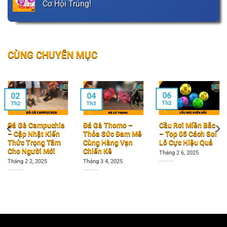
Cơ Hội Trúng!
CÙNG CHUYÊN MỤC
06
02
04
Th2
Th2
Th3
Đá Gà Campuchia
Đá Gà Thomo –
Cầu Rơi Miền Bắc
– Cập Nhật Kiến
Thỏa Sức Đam Mê
– Top 05 Cách Soi
Thức Trọng Tâm
Cùng Hàng Vạn
Lô Cực Hiệu Quả
Cho Người Mới
Chiến Kê
Tháng 2 6, 2025
Tháng 2 2, 2025
Tháng 3 4, 2025