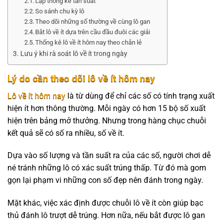
Lập thống kê tần suất
So sánh chu kỳ lô
Theo dõi những số thường về cùng lô gan
Bắt lô về ít dựa trên cầu đầu đuôi các giải
Thống kê lô về ít hôm nay theo chẵn lẻ
Lưu ý khi rà soát lô về ít trong ngày
Lý do cần theo dõi lô về ít hôm nay
Lô về ít hôm nay
là từ dùng để chỉ các số có tính trạng xuất
hiện ít hơn thông thường. Mỗi ngày có hơn 15 bộ số xuất
hiện trên bảng mở thưởng. Nhưng trong hàng chục chuỗi
kết quả sẽ có số ra nhiều, số về ít.
Dựa vào số lượng và tần suất ra của các số, người chơi dễ
né tránh những lô có xác suất trúng thấp. Từ đó mà gom
gọn lại phạm vi những con số đẹp nên đánh trong ngày.
Mặt khác, việc xác định được chuỗi lô về ít còn giúp bạc
thủ đánh lô trượt dễ trúng. Hơn nữa, nếu bắt được lô gan