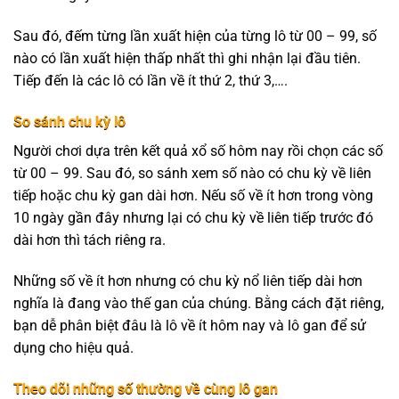
Sau đó, đếm từng lần xuất hiện của từng lô từ 00 – 99, số
nào có lần xuất hiện thấp nhất thì ghi nhận lại đầu tiên.
Tiếp đến là các lô có lần về ít thứ 2, thứ 3,….
So sánh chu kỳ lô
Người chơi dựa trên kết quả xổ số hôm nay rồi chọn các số
từ 00 – 99. Sau đó, so sánh xem số nào có chu kỳ về liên
tiếp hoặc chu kỳ gan dài hơn. Nếu số về ít hơn trong vòng
10 ngày gần đây nhưng lại có chu kỳ về liên tiếp trước đó
dài hơn thì tách riêng ra.
Những số về ít hơn nhưng có chu kỳ nổ liên tiếp dài hơn
nghĩa là đang vào thế gan của chúng. Bằng cách đặt riêng,
bạn dễ phân biệt đâu là lô về ít hôm nay và lô gan để sử
dụng cho hiệu quả.
Theo dõi những số thường về cùng lô gan