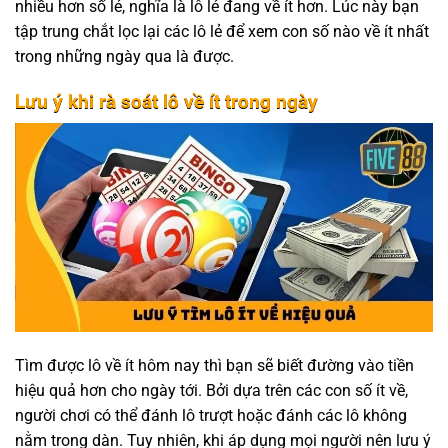
nhiều hơn số lẻ, nghĩa là lô lẻ đang về ít hơn. Lúc này bạn
tập trung chắt lọc lại các lô lẻ để xem con số nào về ít nhất
trong những ngày qua là được.
Lưu ý khi rà soát lô về ít trong ngày
Tìm được lô về ít hôm nay thì bạn sẽ biết đường vào tiền
hiệu quả hơn cho ngày tới. Bởi dựa trên các con số ít về,
người chơi có thể đánh lô trượt hoặc đánh các lô không
nằm trong dàn. Tuy nhiên, khi áp dụng mọi người nên lưu ý