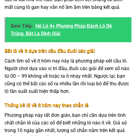
mất cùng lô gan hay vẫn nổ ầm ầm trên bảng kết quả.
Xem Tiếp:
Hé Lộ 4+ Phương Pháp Đánh Lô Dễ
Trúng, Bắt Là Dính Giải
Bắt lô về ít dựa trên cầu đầu đuôi các giải
Cách tìm số về ít hôm nay này là phương pháp xét cầu lô.
Người chơi dựa vào vị trí đầu, đuôi các giải để xem số nào
từ 00 – 99 không về hoặc ra ít nháy nhất. Ngược lại, bạn
cũng có thể bắt các số ra nhiều lần rồi loại bỏ để thu được
lô tần suất xuất hiện thấp hơn.
Thống kê lô về ít hôm nay theo chẵn lẻ
Phương pháp này rất đơn giản, bạn chỉ cần dựa trên tính
chất chẵn lẻ của các số để biết những lô nào ít về. Giả sử
trong 10 ngày gần nhất, lượng số chẵn nằm trên kết quả