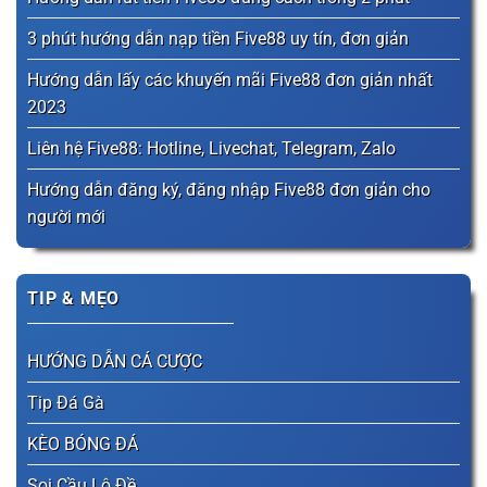
3 phút hướng dẫn nạp tiền Five88 uy tín, đơn giản
Hướng dẫn lấy các khuyến mãi Five88 đơn giản nhất
2023
Liên hệ Five88: Hotline, Livechat, Telegram, Zalo
Hướng dẫn đăng ký, đăng nhập Five88 đơn giản cho
người mới
TIP & MẸO
HƯỚNG DẪN CÁ CƯỢC
Tip Đá Gà
KÈO BÓNG ĐÁ
Soi Cầu Lô Đề