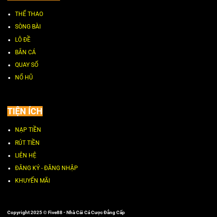
THỂ THAO
SÒNG BÀI
LÔ ĐỀ
BẮN CÁ
QUAY SỐ
NỔ HŨ
TIỆN ÍCH
NẠP TIỀN
RÚT TIỀN
LIÊN HỆ
ĐĂNG KÝ - ĐĂNG NHẬP
KHUYẾN MÃI
Copyright 2025 © Five88 - Nhà Cái Cá Cược Đẳng Cấp