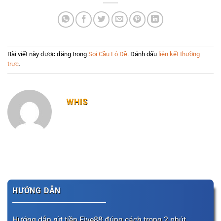
Bài viết này được đăng trong
Soi Cầu Lô Đề
. Đánh dấu
liên kết thường
trực
.
WHIS
HƯỚNG DẪN
Hướng dẫn rút tiền Five88 đúng cách trong 2 phút