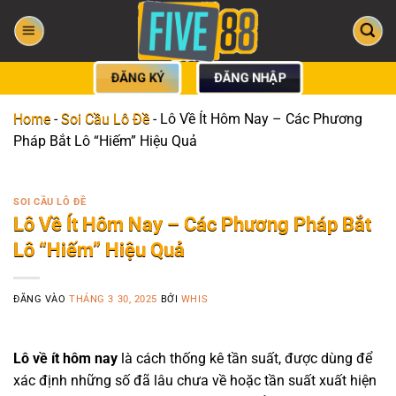
Bỏ
qua
nội
dung
ĐĂNG KÝ
ĐĂNG NHẬP
Home
-
Soi Cầu Lô Đề
-
Lô Về Ít Hôm Nay – Các Phương
Pháp Bắt Lô “Hiếm” Hiệu Quả
SOI CẦU LÔ ĐỀ
Lô Về Ít Hôm Nay – Các Phương Pháp Bắt
Lô “Hiếm” Hiệu Quả
ĐĂNG VÀO
THÁNG 3 30, 2025
BỞI
WHIS
Lô về ít hôm nay
là cách thống kê tần suất, được dùng để
xác định những số đã lâu chưa về hoặc tần suất xuất hiện