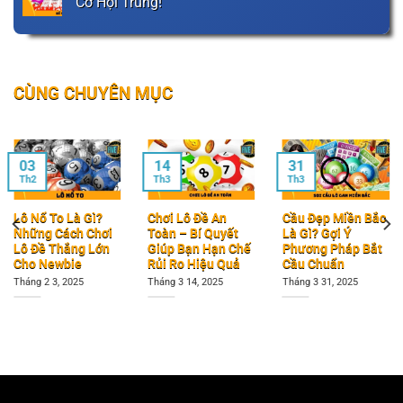
Cơ Hội Trúng!
CÙNG CHUYÊN MỤC
03
14
31
Th2
Th3
Th3
Lô Nổ To Là Gì?
Chơi Lô Đề An
Cầu Đẹp Miền Bắc
Những Cách Chơi
Toàn – Bí Quyết
Là Gì? Gợi Ý
Lô Đề Thắng Lớn
Giúp Bạn Hạn Chế
Phương Pháp Bắt
Cho Newbie
Rủi Ro Hiệu Quả
Cầu Chuẩn
Tháng 2 3, 2025
Tháng 3 14, 2025
Tháng 3 31, 2025