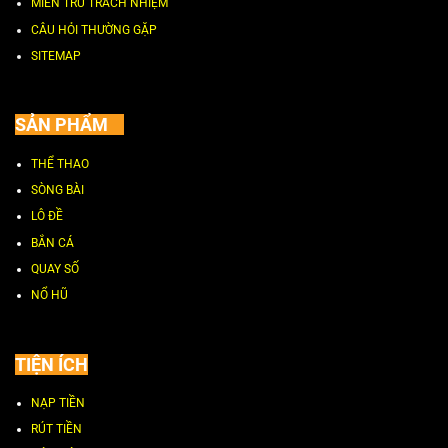
MIỄN TRỪ TRÁCH NHIỆM
CÂU HỎI THƯỜNG GẶP
SITEMAP
SẢN PHẨM
THỂ THAO
SÒNG BÀI
LÔ ĐỀ
BẮN CÁ
QUAY SỐ
NỔ HŨ
TIỆN ÍCH
NẠP TIỀN
RÚT TIỀN