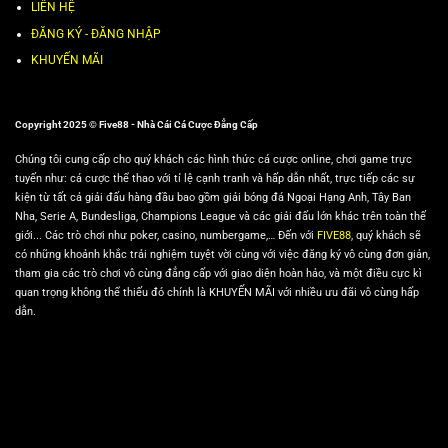
LIÊN HỆ
ĐĂNG KÝ - ĐĂNG NHẬP
KHUYẾN MÃI
Copyright 2025 © Five88 - Nhà Cái Cá Cược Đẳng Cấp
Chúng tôi cung cấp cho quý khách các hình thức cá cược online, chơi game trực
tuyến như: cá cược thể thao với tỉ lệ cạnh tranh và hấp dẫn nhất, trực tiếp các sự
kiện từ tất cả giải đấu hàng đầu bao gồm giải bóng đá Ngoại Hạng Anh, Tây Ban
Nha, Serie A, Bundesliga, Champions League và các giải đấu lớn khác trên toàn thế
giới... Các trò chơi như poker, casino, numbergame,… Đến với
FIVE88
, quý khách sẽ
có những khoảnh khắc trải nghiệm tuyệt vời cùng với việc đăng ký vô cùng đơn giản,
tham gia các trò chơi vô cùng đẳng cấp với giao diện hoàn hảo, và một điều cực kì
quan trọng không thể thiếu đó chính là KHUYẾN MÃI với nhiều ưu đãi vô cùng hấp
dẫn.