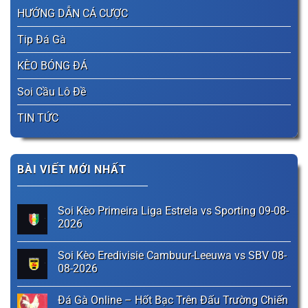
HƯỚNG DẪN CÁ CƯỢC
Tip Đá Gà
KÈO BÓNG ĐÁ
Soi Cầu Lô Đề
TIN TỨC
BÀI VIẾT MỚI NHẤT
Soi Kèo Primeira Liga Estrela vs Sporting 09-08-
2026
Soi Kèo Eredivisie Cambuur-Leeuwa vs SBV 08-
08-2026
Đá Gà Online – Hốt Bạc Trên Đấu Trường Chiến