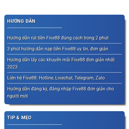
HƯỚNG DẪN
Hướng dẫn rút tiền Five88 đúng cách trong 2 phút
3 phút hướng dẫn nạp tiền Five88 uy tín, đơn giản
Hướng dẫn lấy các khuyến mãi Five88 đơn giản nhất
2023
Liên hệ Five88: Hotline, Livechat, Telegram, Zalo
Hướng dẫn đăng ký, đăng nhập Five88 đơn giản cho
người mới
TIP & MẸO