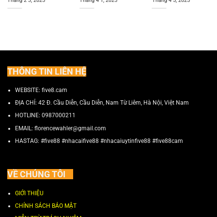
Tháng 2 3, 2025
Tháng 4 1, 2025
Tháng 4 5, 2025
THÔNG TIN LIÊN HỆ
WEBSITE: five8.cam
ĐỊA CHỈ:
42 Đ. Cầu Diễn, Cầu Diễn, Nam Từ Liêm, Hà Nội, Việt Nam
HOTLINE:
0987000211
EMAIL:
florencewahler@gmail.com
HASTAG: #five88 #nhacaifive88 #nhacaiuytinfive88 #five88cam
VỀ CHÚNG TÔI
GIỚI THIỆU
CHÍNH SÁCH BẢO MẬT