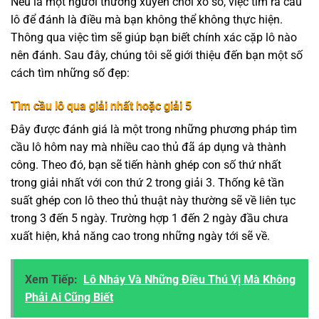
Nếu là một người thường xuyên chơi xổ số, việc tìm ra cầu
lô để đánh là điều mà bạn không thể không thực hiện.
Thông qua việc tìm sẽ giúp bạn biết chính xác cặp lô nào
nên đánh. Sau đây, chúng tôi sẽ giới thiệu đến bạn một số
cách tìm những số đẹp:
Tìm cầu lô qua giải nhất hoặc giải 5
Đây được đánh giá là một trong những phương pháp tìm
cầu lô hôm nay mà nhiều cao thủ đã áp dụng và thành
công. Theo đó, bạn sẽ tiến hành ghép con số thứ nhất
trong giải nhất với con thứ 2 trong giải 3. Thống kê tần
suất ghép con lô theo thủ thuật này thường sẽ về liên tục
trong 3 đến 5 ngày. Trường hợp 1 đến 2 ngày đầu chưa
xuất hiện, khả năng cao trong những ngày tới sẽ về.
Xem Tiếp:
Lô Nháy Và Những Điều Thú Vị Mà Không
Phải Ai Cũng Biết