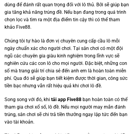
dùng để đánh rất quan trọng đối với lô thủ. Bởi sẽ giúp bạn
gia tăng khả năng trúng đề. Nếu bạn đang trong quá trình
chọn lọc và tìm ra một địa điểm tin cậy thì có thể tham
khảo Five88.
Chúng tôi tự hào là đơn vị chuyên cung cấp cầu lô mỗi
ngày chuẩn xác cho người chơi. Tại sân chơi có một đội
ngũ các chuyên gia giàu kinh nghiệm trong lĩnh vực sẽ
nghiên cứu các con lô cho mọi người. Đặc biệt, những con
số mà trang giải trí chia sẻ đến anh em là hoàn toàn miễn
phí. Qua đó sẽ giúp bạn tiết kiệm được thời gian, công sức
tiền bạc nhưng vẫn rất hiệu quả khi chơi lô đề.
Song song với đó, khi
tải app Five88
bạn hoàn toàn có thể
tham gia chơi xổ số, lô đề. Nếu mọi người may mắn đánh
trúng, sân chơi sẽ chi trả tiền thưởng ngay lập tức đến bạn
vào tài khoản.