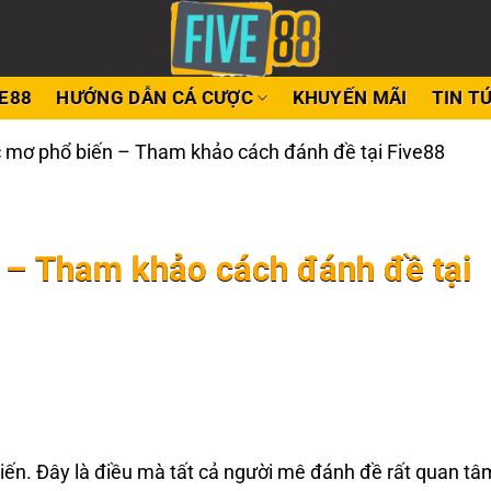
VE88
HƯỚNG DẪN CÁ CƯỢC
KHUYẾN MÃI
TIN T
c mơ phổ biến – Tham khảo cách đánh đề tại Five88
 – Tham khảo cách đánh đề tại
iến. Đây là điều mà tất cả người mê đánh đề rất quan tâ