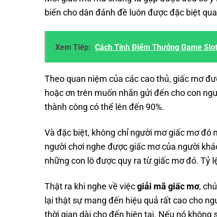
biến cho dân đánh đề luôn được đặc biệt qu
Xem Tiếp:
Cách Tính Điểm Thưởng Game Slot
Theo quan niệm của các cao thủ, giấc mơ đượ
hoặc ơn trên muốn nhắn gửi đến cho con ngườ
thành công có thể lên đến 90%.
Và đặc biệt, không chỉ người mơ giấc mơ đó
người chơi nghe được giấc mơ của người khác
những con lô được quy ra từ giấc mơ đó. Tỷ lệ
Thật ra khi nghe về việc
giải mã giấc mơ
, ch
lại thật sự mang đến hiệu quả rất cao cho ng
thời gian dài cho đến hiện tại. Nếu nó không 