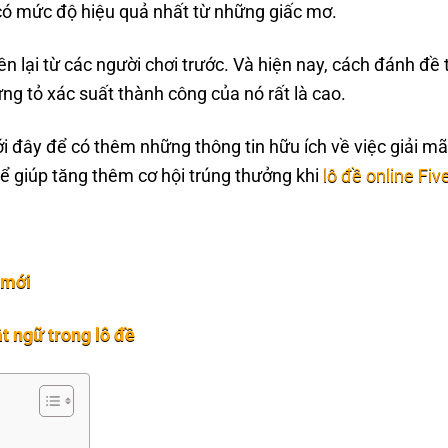
 có mức độ hiệu quả nhất từ những giấc mơ.
n lại từ các người chơi trước. Và hiện nay, cách đánh đề
ng tỏ xác suất thành công của nó rất là cao.
i đây để có thêm những thông tin hữu ích về việc giải mã
ể giúp tăng thêm cơ hội trúng thưởng khi
lô đề online Fiv
 mới
t ngữ trong lô đề