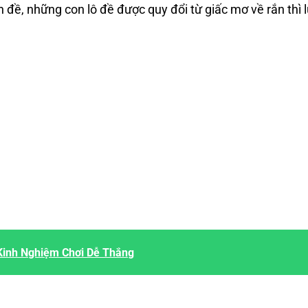
 đề, những con lô đề được quy đổi từ giấc mơ về rắn thì 
Kinh Nghiệm Chơi Dễ Thắng