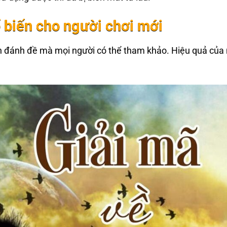
 biến cho người chơi mới
n đánh đề mà mọi người có thể tham khảo. Hiệu quả của