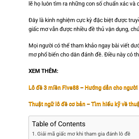
lẽ họ luôn tìm ra những con số chuẩn xác và
Đây là kinh nghiệm cực kỳ đặc biệt được truyề
giấc mơ vẫn được nhiều đề thủ vận dụng, chứ
Mọi người có thể tham khảo ngay bài viết dướ
mơ phổ biến cho dân đánh đề. Điều này có th
XEM THÊM:
Lô đề 3 miền Five88 – Hướng dẫn cho người
Thuật ngữ lô đề cơ bản – Tìm hiểu kỹ về thuậ
Table of Contents
Giải mã giấc mơ khi tham gia đánh lô đề