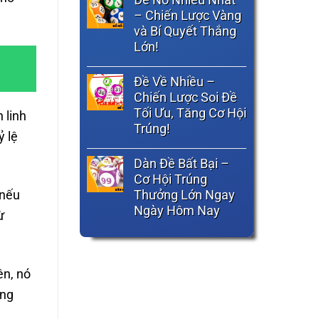
– Chiến Lược Vàng
và Bí Quyết Thắng
Lớn!
Đề Về Nhiều –
Chiến Lược Soi Đề
Tối Ưu, Tăng Cơ Hội
 linh
Trúng!
ỷ lệ
Dàn Đề Bất Bại –
Cơ Hội Trúng
 nếu
Thưởng Lớn Ngay
Ngày Hôm Nay
ừ
ên, nó
ong