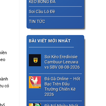
KÈO BÓNG ĐÁ
Soi Cầu Lô Đề
TIN TỨC
BÀI VIẾT MỚI NHẤT
miền
Soi Kèo Eredivisie
heo
Cambuur-Leeuwa
vs SBV 08-08-2026
Đá Gà Online – Hốt
thành
Bạc Trên Đấu
ều có
Trường Chiến Kê
2026
hổ
Đề Nổ Nhiều Nhất