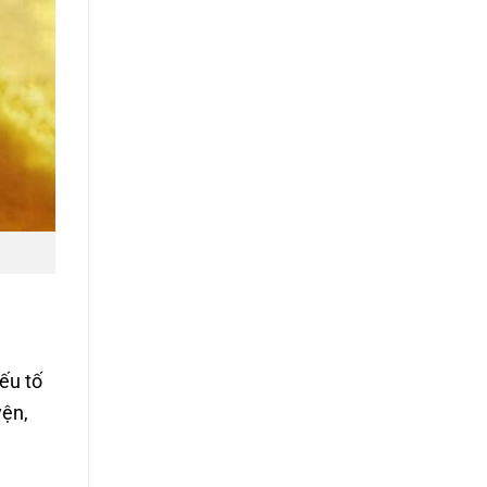
yếu tố
yện,