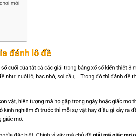
 chơi mới
ia đánh lô đề
số cuối của tất cả các giải trong bảng xổ số kiến thiết 3 
ề như: nuôi lô, bạc nhớ, soi cầu,… Trong đó thì đánh đề t
 con vật, hiện tượng mà họ gặp trong ngày hoặc giấc mơ 
kinh nghiệm đi trước thì mỗi sự vật hay điều gì xảy ra đ
g giấc mơ.
ghĩa đặc biệt. Chính vì vậy mà chủ đề
giải mã giấc mơ
p