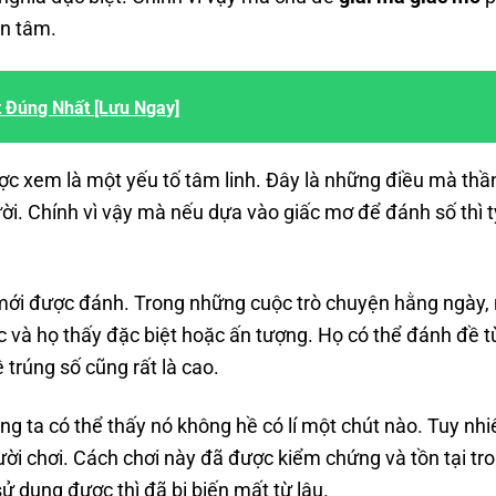
an tâm.
 Đúng Nhất [Lưu Ngay]
c xem là một yếu tố tâm linh. Đây là những điều mà thần
i. Chính vì vậy mà nếu dựa vào giấc mơ để đánh số thì t
 mới được đánh. Trong những cuộc trò chuyện hằng ngày,
 và họ thấy đặc biệt hoặc ấn tượng. Họ có thể đánh đề t
 trúng số cũng rất là cao.
úng ta có thể thấy nó không hề có lí một chút nào. Tuy nhi
ười chơi. Cách chơi này đã được kiểm chứng và tồn tại tr
sử dụng được thì đã bị biến mất từ lâu.