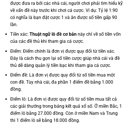
được đưa ra bởi các nhà cái, người chơi phải tìm hiểu kỹ
về vấn đề này trước khi chơi cá cược. Ví dụ: Tỷ lệ 1:90
có nghĩa là bạn đặt cược 1 và ăn được số tiền gấp 90
lần.
Tiền xác:
Thuật ngữ lô đề cơ bản
này chỉ về số tiền vốn
của các đề thủ khi tham gia cá cược.
Điểm: Điểm chính là đơn vị được quy đổi từ tiền xác.
Đây là cách thu gọn lại số tiền cược giúp nhà cái và đề
thủ dễ dàng quản lý tiền bạc khi tham gia cá cược.
Điểm đề: Là đơn vị được quy đổi từ số tiền mua một
con đề. Tùy nhà cái, đa phần 1 điểm đề bằng 1.000
đồng.
Điểm lô: Là đơn vị được quy đổi từ số tiền mua tất cả
các giải thưởng trong bảng kết quả xổ số. Ở miền Bắc, 1
điểm lô bằng 27.000 đồng. Còn ở miền Nam và Trung
thì 1 điểm lô sẽ bằng 18.000 đồng.