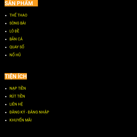
SẢN PHẨM
THỂ THAO
SÒNG BÀI
LÔ ĐỀ
BẮN CÁ
QUAY SỐ
NỔ HŨ
TIỆN ÍCH
NẠP TIỀN
RÚT TIỀN
LIÊN HỆ
ĐĂNG KÝ - ĐĂNG NHẬP
KHUYẾN MÃI