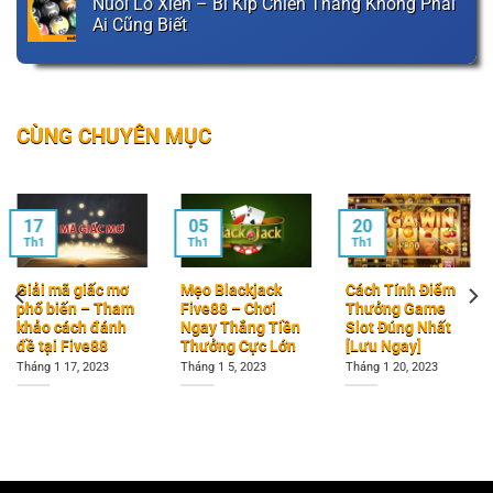
Nuôi Lô Xiên – Bí Kíp Chiến Thắng Không Phải
Ai Cũng Biết
CÙNG CHUYÊN MỤC
17
05
20
Th1
Th1
Th1
Giải mã giấc mơ
Mẹo Blackjack
Cách Tính Điểm
phổ biến – Tham
Five88 – Chơi
Thưởng Game
khảo cách đánh
Ngay Thắng Tiền
Slot Đúng Nhất
đề tại Five88
Thưởng Cực Lớn
[Lưu Ngay]
Tháng 1 17, 2023
Tháng 1 5, 2023
Tháng 1 20, 2023