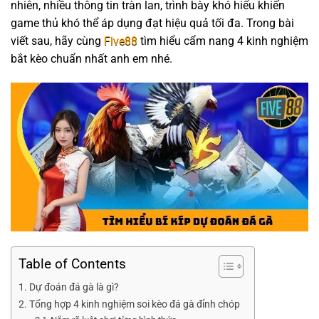
nhiên, nhiều thông tin tràn lan, trình bày khó hiểu khiến
game thủ khó thể áp dụng đạt hiệu quả tối đa. Trong bài
viết sau, hãy cùng
Five88
tìm hiểu cẩm nang 4 kinh nghiệm
bắt kèo chuẩn nhất anh em nhé.
Table of Contents
Dự đoán đá gà là gì?
Tổng hợp 4 kinh nghiệm soi kèo đá gà đỉnh chóp