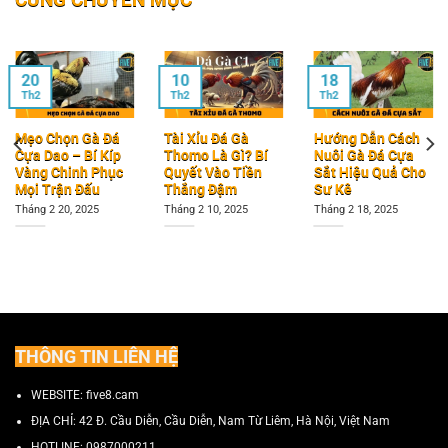
20
10
18
Th2
Th2
Th2
Mẹo Chọn Gà Đá
Tài Xỉu Đá Gà
Hướng Dẫn Cách
Cựa Dao – Bí Kíp
Thomo Là Gì? Bí
Nuôi Gà Đá Cựa
Vàng Chinh Phục
Quyết Vào Tiền
Sắt Hiệu Quả Cho
Mọi Trận Đấu
Thắng Đậm
Sư Kê
Tháng 2 20, 2025
Tháng 2 10, 2025
Tháng 2 18, 2025
THÔNG TIN LIÊN HỆ
WEBSITE: five8.cam
ĐỊA CHỈ:
42 Đ. Cầu Diễn, Cầu Diễn, Nam Từ Liêm, Hà Nội, Việt Nam
HOTLINE:
0987000211