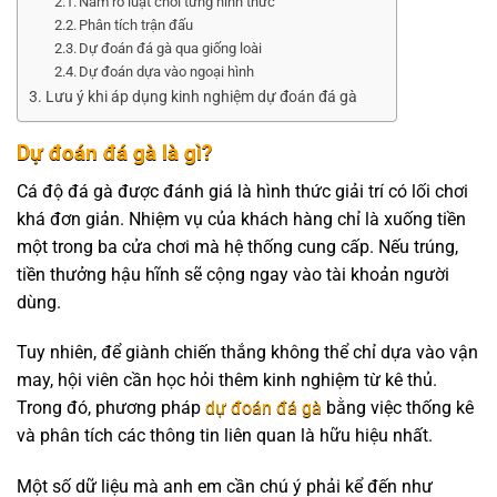
Nắm rõ luật chơi từng hình thức
Phân tích trận đấu
Dự đoán đá gà qua giống loài
Dự đoán dựa vào ngoại hình
Lưu ý khi áp dụng kinh nghiệm dự đoán đá gà
Dự đoán đá gà là gì?
Cá độ đá gà được đánh giá là hình thức giải trí có lối chơi
khá đơn giản. Nhiệm vụ của khách hàng chỉ là xuống tiền
một trong ba cửa chơi mà hệ thống cung cấp. Nếu trúng,
tiền thưởng hậu hĩnh sẽ cộng ngay vào tài khoản người
dùng.
Tuy nhiên, để giành chiến thắng không thể chỉ dựa vào vận
may, hội viên cần học hỏi thêm kinh nghiệm từ kê thủ.
Trong đó, phương pháp
dự đoán đá gà
bằng việc thống kê
và phân tích các thông tin liên quan là hữu hiệu nhất.
Một số dữ liệu mà anh em cần chú ý phải kể đến như