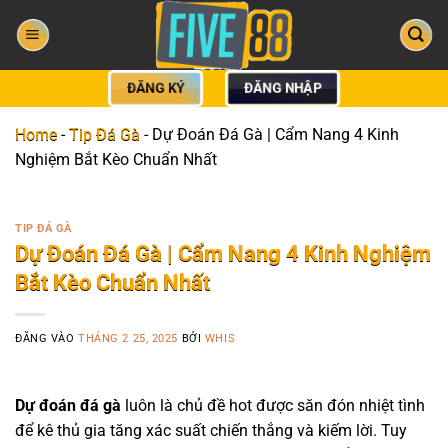
Bỏ
qua
nội
dung
ĐĂNG KÝ
ĐĂNG NHẬP
Home
-
Tip Đá Gà
-
Dự Đoán Đá Gà | Cẩm Nang 4 Kinh
Nghiệm Bắt Kèo Chuẩn Nhất
TIP ĐÁ GÀ
Dự Đoán Đá Gà | Cẩm Nang 4 Kinh Nghiệm
Bắt Kèo Chuẩn Nhất
ĐĂNG VÀO
THÁNG 2 25, 2025
BỞI
WHIS
Dự đoán đá gà
luôn là chủ đề hot được săn đón nhiệt tình
để kê thủ gia tăng xác suất chiến thắng và kiếm lời. Tuy