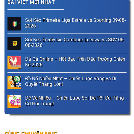
BÀI VIẾT MỚI NHẤT
Soi Kèo Primeira Liga Estrela vs Sporting 09-08-
2026
Soi Kèo Eredivisie Cambuur-Leeuwa vs SBV 08-
08-2026
Đá Gà Online – Hốt Bạc Trên Đấu Trường Chiến
Kê 2026
Đề Nổ Nhiều Nhất – Chiến Lược Vàng và Bí
Quyết Thắng Lớn!
Đề Về Nhiều – Chiến Lược Soi Đề Tối Ưu, Tăng
Cơ Hội Trúng!
CÙNG CHUYÊN MỤC