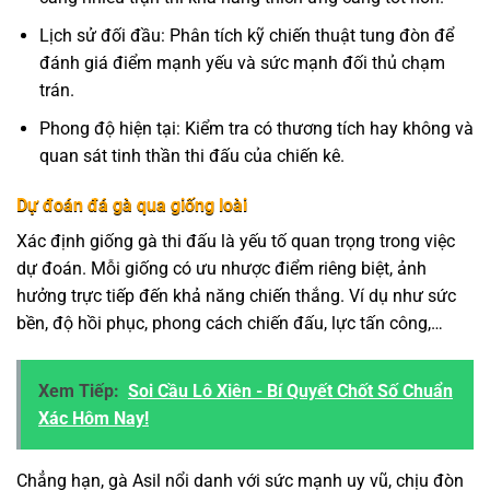
Lịch sử đối đầu: Phân tích kỹ chiến thuật tung đòn để
đánh giá điểm mạnh yếu và sức mạnh đối thủ chạm
trán.
Phong độ hiện tại: Kiểm tra có thương tích hay không và
quan sát tinh thần thi đấu của chiến kê.
Dự đoán đá gà qua giống loài
Xác định giống gà thi đấu là yếu tố quan trọng trong việc
dự đoán. Mỗi giống có ưu nhược điểm riêng biệt, ảnh
hưởng trực tiếp đến khả năng chiến thắng. Ví dụ như sức
bền, độ hồi phục, phong cách chiến đấu, lực tấn công,…
Xem Tiếp:
Soi Cầu Lô Xiên - Bí Quyết Chốt Số Chuẩn
Xác Hôm Nay!
Chẳng hạn, gà Asil nổi danh với sức mạnh uy vũ, chịu đòn