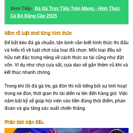
Xem Tiếp:
Đá Gà Trực Tiếp Trên Mạng - Hình Thức
Cá Độ Đẳng Cấp 2025
Nắm rõ luật chơi từng hình thức
Để bắt kèo đá gà chuẩn, tân binh cần biết hình thức thi đấu
và hiểu rõ về luật chơi của loại đã chọn. Mỗi loại đều sở
hữu nét đặc trưng riêng về cách thức so tài cũng như đặt
vốn. Ví dụ như chọi cựa sắt, cựa dao sẽ gắn thêm vũ khí và
kết thúc nhanh chóng.
Trong khi lối đá gà tre, gà đòn thì nổi tiếng bởi sự linh hoạt
trong né đòn, thời gian thi tài diễn ra lên đến hàng giờ. Việc
nắm bắt kỹ sẽ giúp hội viên vào tiền đúng thời điểm, phán
đoán và gia tăng xác suất chiến thắng.
Phân tích trận đấu