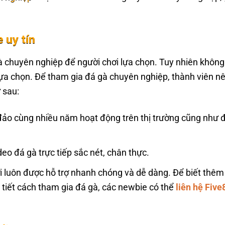
 uy tín
 và chuyên nghiệp để người chơi lựa chọn. Tuy nhiên không
 lựa chọn. Để tham gia đá gà chuyên nghiệp, thành viên n
 sau:
ảo cùng nhiều năm hoạt động trên thị trường cũng như 
eo đá gà trực tiếp sắc nét, chân thực.
i luôn được hỗ trợ nhanh chóng và dễ dàng. Để biết thêm
 tiết cách tham gia đá gà, các newbie có thể
liên hệ Five