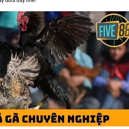
ay dưới đây nhé!