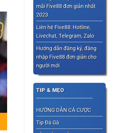
mãi Five88 đơn giản nhất
2023
Liên hệ Five88: Hotline,
Livechat, Telegram, Zalo
Hướng dẫn đăng ký, đăng
nhập Five88 đơn giản cho
người mới
TIP & MẸO
HƯỚNG DẪN CÁ CƯỢC
Tip Đá Gà