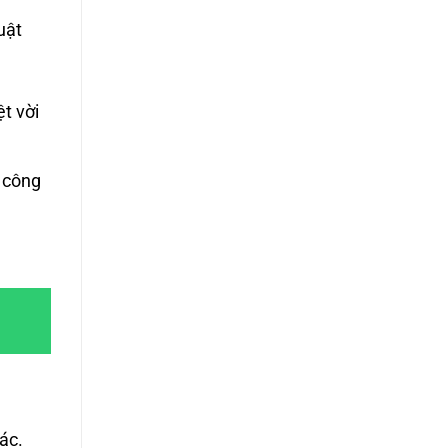
uật
t vời
 công
ác.