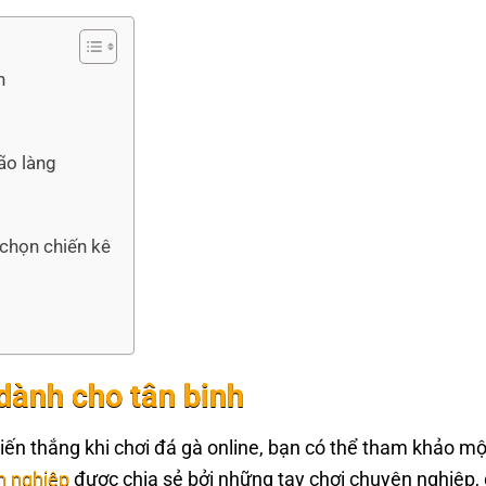
h
ão làng
 chọn chiến kê
dành cho tân binh
hiến thắng khi chơi đá gà online, bạn có thể tham khảo mộ
n nghiệp
được chia sẻ bởi những tay chơi chuyên nghiệp, 