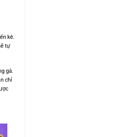
ến kê.
sẽ tự
ng gà.
n chỉ
cược