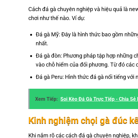
Cách đá gà chuyên nghiệp và hiệu quả là newb
chơi như thế nào. Ví dụ:
Đá gà Mỹ: Đây là hình thức bao gồm nhữn
nhất.
Đá gà đòn: Phương pháp tập hợp những chú
vào chỗ hiểm của đối phương. Từ đó các ch
Đá gà Peru: Hình thức đá gà nổi tiếng với
Xem Tiếp:
Soi Kèo Đá Gà Trực Tiếp - Chia S
Kinh nghiệm chọi gà đúc kế
Khi nắm rõ các cách đá gà chuyên nghiệp, kh