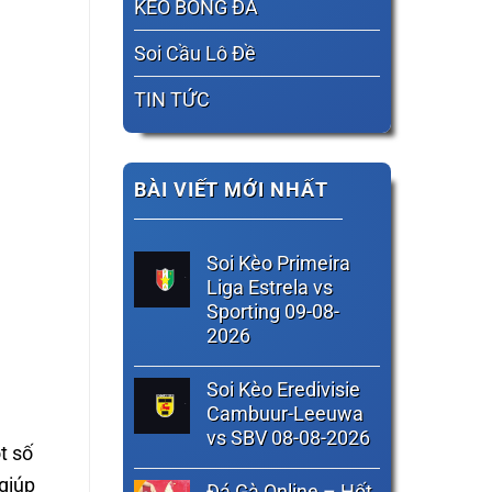
KÈO BÓNG ĐÁ
Soi Cầu Lô Đề
TIN TỨC
BÀI VIẾT MỚI NHẤT
Soi Kèo Primeira
Liga Estrela vs
Sporting 09-08-
2026
Soi Kèo Eredivisie
Cambuur-Leeuwa
vs SBV 08-08-2026
t số
giúp
Đá Gà Online – Hốt