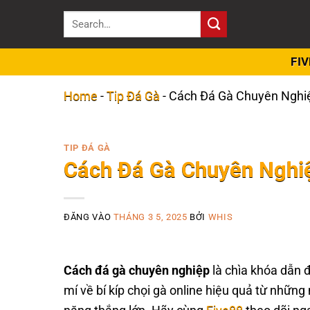
Bỏ
qua
nội
FI
dung
Home
-
Tip Đá Gà
-
Cách Đá Gà Chuyên Nghi
TIP ĐÁ GÀ
Cách Đá Gà Chuyên Nghi
ĐĂNG VÀO
THÁNG 3 5, 2025
BỞI
WHIS
Cách đá gà chuyên nghiệp
là chìa khóa dẫn đ
mí về bí kíp chọi gà online hiệu quả từ nhữ