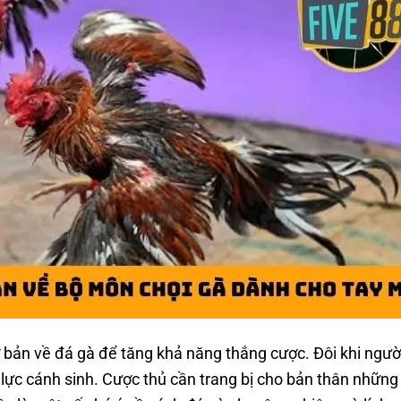
 bản về đá gà để tăng khả năng thắng cược. Đôi khi ngườ
lực cánh sinh. Cược thủ cần trang bị cho bản thân những