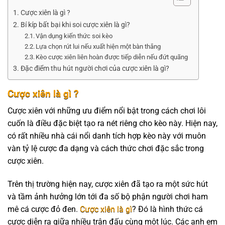
Cược xiên là gì ?
Bí kíp bất bại khi soi cược xiên là gì?
Vận dụng kiến thức soi kèo
Lựa chọn rút lui nếu xuất hiện một bàn thắng
Kèo cược xiên liên hoàn được tiếp diễn nếu đứt quãng
Đặc điểm thu hút người chơi của cược xiên là gì?
Cược xiên là gì ?
Cược xiên với những ưu điểm nổi bật trong cách chơi lôi
cuốn là điều đặc biệt tạo ra nét riêng cho kèo này. Hiện nay,
có rất nhiều nhà cái nổi danh tích hợp kèo này với muôn
vàn tỷ lệ cược đa dạng và cách thức chơi đặc sắc trong
cược xiên.
Trên thị trường hiện nay, cược xiên đã tạo ra một sức hút
và tầm ảnh hưởng lớn tới đa số bộ phận người chơi ham
mê cá cược đỏ đen.
Cược xiên là gì
? Đó là hình thức cá
cược diễn ra giữa nhiều trận đấu cùng một lúc. Các anh em