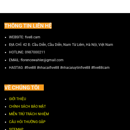
THÔNG TIN LIÊN HỆ
WEBSITE: five8.cam
ĐỊA CHỈ:
42 Đ. Cầu Diễn, Cầu Diễn, Nam Từ Liêm, Hà Nội, Việt Nam
HOTLINE:
0987000211
EMAIL:
florencewahler@gmail.com
HASTAG: #five88 #nhacaifive88 #nhacaiuytinfive88 #five88cam
VỀ CHÚNG TÔI
GIỚI THIỆU
CHÍNH SÁCH BẢO MẬT
MIỄN TRỪ TRÁCH NHIỆM
CÂU HỎI THƯỜNG GẶP
SITEMAP