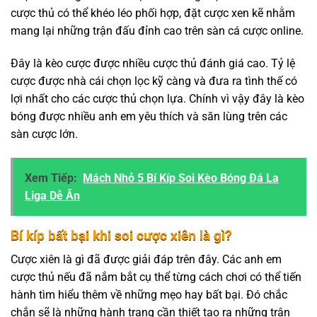
cược thủ có thể khéo léo phối hợp, đặt cược xen kẽ nhằm
mang lại những trận đấu đỉnh cao trên sàn cá cược online.
Đây là kèo cược được nhiều cược thủ đánh giá cao. Tỷ lệ
cược được nhà cái chọn lọc kỹ càng và đưa ra tình thế có
lợi nhất cho các cược thủ chọn lựa. Chính vì vậy đây là kèo
bóng được nhiều anh em yêu thích và săn lùng trên các
sàn cược lớn.
Xem Tiếp:
Mách Nhỏ 5 Bí Kíp Soi Kèo Bóng Đá La
Liga Dễ Ăn
Bí kíp bất bại khi soi cược xiên là gì?
Cược xiên là gì đã được giải đáp trên đây. Các anh em
cược thủ nếu đã nắm bắt cụ thể từng cách chơi có thể tiến
hành tìm hiểu thêm về những mẹo hay bất bại. Đó chắc
chắn sẽ là những hành trang cần thiết tạo ra những trận