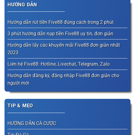
HƯỚNG DẪN
Hướng dẫn rút tiền Five88 đúng cách trong 2 phút
3 phút hướng dẫn nạp tiền Five88 uy tín, đơn giản
Hướng dẫn lấy các khuyến mãi Five88 đơn giản nhất
2023
Liên hệ Five88: Hotline, Livechat, Telegram, Zalo
Hướng dẫn đăng ký, đăng nhập Five88 đơn giản cho
người mới
TIP & MẸO
HƯỚNG DẪN CÁ CƯỢC
Tip Đá Gà