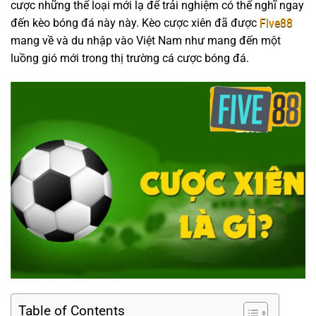
cược những thể loại mới lạ để trải nghiệm có thể nghĩ ngay
đến kèo bóng đá này này. Kèo cược xiên đã được
Five88
mang về và du nhập vào Việt Nam như mang đến một
luồng gió mới trong thị trường cá cược bóng đá.
Table of Contents