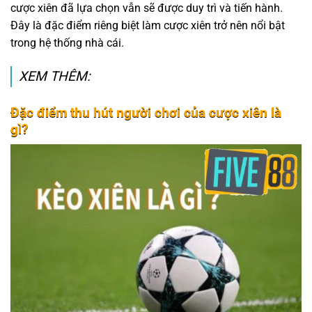
cược xiên đã lựa chọn vẫn sẽ được duy trì và tiến hành.
Đây là đặc điểm riêng biệt làm cược xiên trở nên nổi bật
trong hệ thống nhà cái.
XEM THÊM:
Đặc điểm thu hút người chơi của cược xiên là
gì?