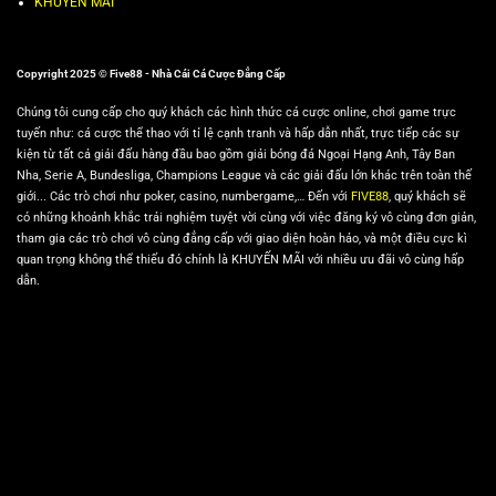
KHUYẾN MÃI
Copyright 2025 © Five88 - Nhà Cái Cá Cược Đẳng Cấp
Chúng tôi cung cấp cho quý khách các hình thức cá cược online, chơi game trực
tuyến như: cá cược thể thao với tỉ lệ cạnh tranh và hấp dẫn nhất, trực tiếp các sự
kiện từ tất cả giải đấu hàng đầu bao gồm giải bóng đá Ngoại Hạng Anh, Tây Ban
Nha, Serie A, Bundesliga, Champions League và các giải đấu lớn khác trên toàn thế
giới... Các trò chơi như poker, casino, numbergame,… Đến với
FIVE88
, quý khách sẽ
có những khoảnh khắc trải nghiệm tuyệt vời cùng với việc đăng ký vô cùng đơn giản,
tham gia các trò chơi vô cùng đẳng cấp với giao diện hoàn hảo, và một điều cực kì
quan trọng không thể thiếu đó chính là KHUYẾN MÃI với nhiều ưu đãi vô cùng hấp
dẫn.