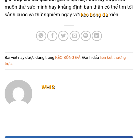
muốn thử sức mình hay khẳng định bản thân có thể tìm tới
sảnh cược và thử nghiệm ngay với
kèo bóng đá
xiên.
Bài viết này được đăng trong
KÈO BÓNG ĐÁ
. Đánh dấu
liên kết thường
trực
.
WHIS