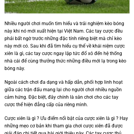
Nhiều người chơi muốn tìm hiểu và trải nghiệm kèo bóng
này khi nó mới xuất hiện tại Việt Nam. Các tay cược đều
phải bất ngờ trước những đặc tính riêng biệt mà chỉ kèo
này mới có. Sau khi đã tìm hiểu cụ thể về khái niệm cược
xiên là gì, các tay cược ngay lập tức đổ xô đến hệ thống
nhà cái để cùng thưởng thức những điều mới lạ trong kèo
bóng này.
Ngoài cách chơi đa dạng và hấp dẫn, phối hợp linh hoạt
giữa các trận đấu mang lại cho người chơi nhiều nguồn
cảm hứng. Đặc biệt, đây chính là sân chơi cho các tay
cược thể hiện đẳng cấp của riêng mình.
Cược xiên là gì ? Ưu điểm nổi bật của cược xiên là gì ? Hay
những mẹo cơ bản khi tham gia chơi cược xiên đã được
giải đáp chi tiết qua bài giới thiệu này. Các tay cược thủ