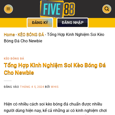
Bỏ
qua
nội
dung
ĐĂNG KÝ
ĐĂNG NHẬP
Home
-
KÈO BÓNG ĐÁ
-
Tổng Hợp Kinh Nghiệm Soi Kèo
Bóng Đá Cho Newbie
KÈO BÓNG ĐÁ
Tổng Hợp Kinh Nghiệm Soi Kèo Bóng Đá
Cho Newbie
ĐĂNG VÀO
THÁNG 4 5, 2024
BỞI
WHIS
Hiện có nhiều cách soi kèo bóng đá chuẩn được nhiều
người dùng hiện nay, kể cả những ai có kinh nghiệm chơi