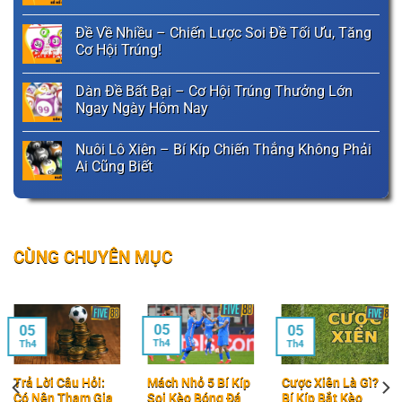
Đề Về Nhiều – Chiến Lược Soi Đề Tối Ưu, Tăng
Cơ Hội Trúng!
Dàn Đề Bất Bại – Cơ Hội Trúng Thưởng Lớn
Ngay Ngày Hôm Nay
Nuôi Lô Xiên – Bí Kíp Chiến Thắng Không Phải
Ai Cũng Biết
CÙNG CHUYÊN MỤC
05
05
05
Th4
Th4
Th4
Trả Lời Câu Hỏi:
Mách Nhỏ 5 Bí Kíp
Cược Xiên Là Gì?
Có Nên Tham Gia
Soi Kèo Bóng Đá
Bí Kíp Bắt Kèo