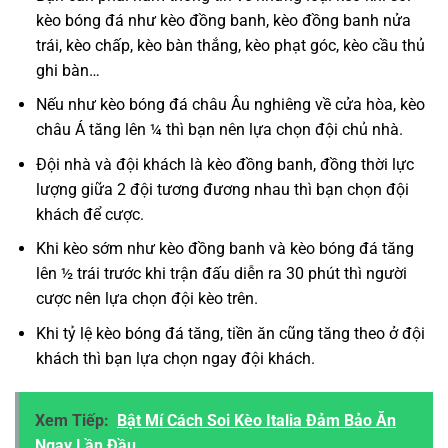
kèo bóng đá như kèo đồng banh, kèo đồng banh nửa
trái, kèo chấp, kèo bàn thắng, kèo phạt góc, kèo cầu thủ
ghi bàn…
Nếu như kèo bóng đá châu Âu nghiêng về cửa hòa, kèo
châu Á tăng lên ¼ thì bạn nên lựa chọn đội chủ nhà.
Đội nhà và đội khách là kèo đồng banh, đồng thời lực
lượng giữa 2 đội tương đương nhau thì bạn chọn đội
khách để cược.
Khi kèo sớm như kèo đồng banh và kèo bóng đá tăng
lên ½ trái trước khi trận đấu diễn ra 30 phút thì người
cược nên lựa chọn đội kèo trên.
Khi tỷ lệ kèo bóng đá tăng, tiền ăn cũng tăng theo ở đội
khách thì bạn lựa chọn ngay đội khách.
Xem Tiếp:
Bật Mí Cách Soi Kèo Italia Đảm Bảo Ăn
Ngay Lần Đầu