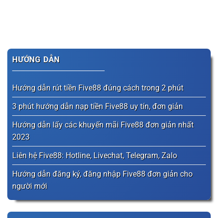
HƯỚNG DẪN
Hướng dẫn rút tiền Five88 đúng cách trong 2 phút
3 phút hướng dẫn nạp tiền Five88 uy tín, đơn giản
Hướng dẫn lấy các khuyến mãi Five88 đơn giản nhất
2023
Liên hệ Five88: Hotline, Livechat, Telegram, Zalo
Hướng dẫn đăng ký, đăng nhập Five88 đơn giản cho
người mới