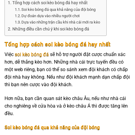
Tổng hợp cách soi kèo bóng đá hay nhất
Soi kèo bóng đá qua khả năng của đội bóng
Dự đoán dựa vào nhiều người chơi
Dựa vào những trận cầu khi nhà cái mới ra kèo
Những điều cần chú ý khi soi kèo bóng đá
Tổng hợp cách soi kèo bóng đá hay nhất
Việc
soi kèo bóng đá
sẽ hỗ trợ người đặt cược chuẩn xác
hơn, dễ thắng kèo hơn. Những nhà cái trực tuyến đều có
một web riêng, bạn có thể so sánh xem đội khách có chấp
đội nhà hay không. Nếu như đội khách mạnh dạn chấp đội
thì bạn nên cược vào đội khách.
Hơn nữa, bạn cần quan sát kèo châu Âu, nếu như nhà cái
cho nghiêng về cửa hòa và ở kèo châu Á thì được tăng lên
đều.
Soi kèo bóng đá qua khả năng của đội bóng