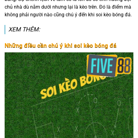
chủ nhà dù nằm dưới nhưng lại là kèo trên. Đó là điểm mà
không phải người nào cũng chú ý đến khi soi kèo bóng đá.
XEM THÊM:
Những điều cần chú ý khi soi kèo bóng đá