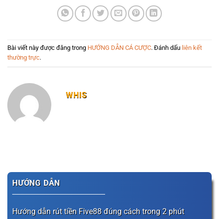
Bài viết này được đăng trong
HƯỚNG DẪN CÁ CƯỢC
. Đánh dấu
liên kết
thường trực
.
WHIS
HƯỚNG DẪN
Hướng dẫn rút tiền Five88 đúng cách trong 2 phút