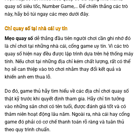
quay số siêu tốc, Number Game,… Để chiến thắng các trò
này, hãy bỏ túi ngay các mẹo dưới đây.
Chỉ quay số tại nhà cái uy tín
Mẹo quay số
dễ thắng đầu tiên người chơi cần ghi nhớ đó
là chỉ chơi tại những nhà cái, cổng game uy tín. Vì các trò
quay số hiện nay đều được lập trình dựa trên hệ thống máy
tính. Nếu chơi tại những địa chỉ kém chất lượng, rất có thể
họ sẽ can thiệp vào trò chơi nhằm thay đổi kết quả và
khiến anh em thua lỗ.
Do đó, game thủ hãy tìm hiểu về các địa chỉ chơi quay số
thật kỹ trước khi quyết định tham gia. Hãy chỉ tin tưởng
vào những sân chơi có tên tuổi, được đánh giá tốt và có
thâm niên hoạt động lâu năm. Ngoài ra, nhà cái hay cổng
game đó phải có cơ chế thanh toán rõ ràng và tuân thủ
theo quy trình chuẩn.