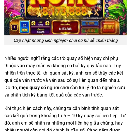
Cập nhật những kinh nghiệm chơi nổ hũ dễ chiến thắng
Nhiều người nghĩ rằng các trò quay số hiện nay chỉ phụ
thuộc vào may mắn và không có bất kỳ quy tắc nào. Tuy
nhiên trên thực tế, khi quan sát kỹ, anh em sẽ thấy các kết
quả của ván trước và ván sau có sự liên quan đến nhau.
Do đó,
mẹo quay số
người chơi cần lưu ý đó là nghiên cứu
và phân tích kỹ bảng kết quả của các ván trước.
Khi thực hiện cách này, chúng ta cần bình tĩnh quan sát
các kết quả trong khoảng từ 5 – 10 kỳ quay số liên tiếp. Từ
đó, anh em sẽ nhận ra những mối liên hệ giữa chúng, hay
nhiều người còn gọi đó chính là cầu số. Càng nắm được