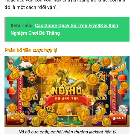
đó là một cách “đổi vận”.
Xem Tiếp:
Các Game Quay Số Trên Five88 & Kinh
Nghiệm Chơi Dễ Thắng
Phân bổ tiền cược hợp lý
Nổ hũ cực chất, cơ hội nhận thưởng jackpot tiền tỷ