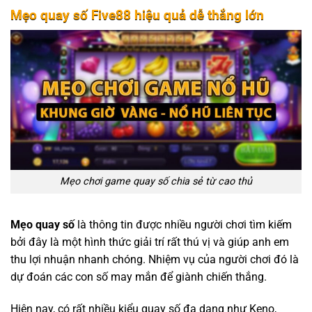
Mẹo quay số Five88 hiệu quả dễ thắng lớn
Mẹo chơi game quay số chia sẻ từ cao thủ
Mẹo quay số
là thông tin được nhiều người chơi tìm kiếm
bởi đây là một hình thức giải trí rất thú vị và giúp anh em
thu lợi nhuận nhanh chóng. Nhiệm vụ của người chơi đó là
dự đoán các con số may mắn để giành chiến thắng.
Hiện nay, có rất nhiều kiểu quay số đa dạng như Keno,