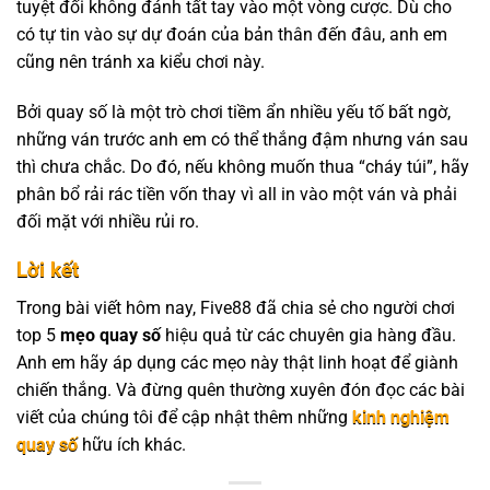
tuyệt đối không đánh tất tay vào một vòng cược. Dù cho
có tự tin vào sự dự đoán của bản thân đến đâu, anh em
cũng nên tránh xa kiểu chơi này.
Bởi quay số là một trò chơi tiềm ẩn nhiều yếu tố bất ngờ,
những ván trước anh em có thể thắng đậm nhưng ván sau
thì chưa chắc. Do đó, nếu không muốn thua “cháy túi”, hãy
phân bổ rải rác tiền vốn thay vì all in vào một ván và phải
đối mặt với nhiều rủi ro.
Lời kết
Trong bài viết hôm nay, Five88 đã chia sẻ cho người chơi
top 5
mẹo quay số
hiệu quả từ các chuyên gia hàng đầu.
Anh em hãy áp dụng các mẹo này thật linh hoạt để giành
chiến thắng. Và đừng quên thường xuyên đón đọc các bài
viết của chúng tôi để cập nhật thêm những
kinh nghiệm
quay số
hữu ích khác.