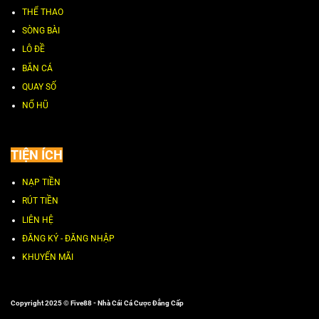
THỂ THAO
SÒNG BÀI
LÔ ĐỀ
BẮN CÁ
QUAY SỐ
NỔ HŨ
TIỆN ÍCH
NẠP TIỀN
RÚT TIỀN
LIÊN HỆ
ĐĂNG KÝ - ĐĂNG NHẬP
KHUYẾN MÃI
Copyright 2025 © Five88 - Nhà Cái Cá Cược Đẳng Cấp