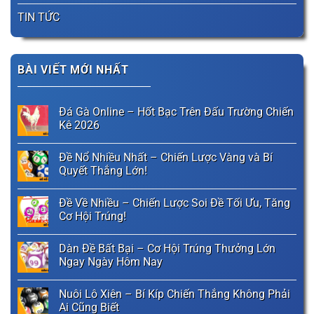
TIN TỨC
BÀI VIẾT MỚI NHẤT
Đá Gà Online – Hốt Bạc Trên Đấu Trường Chiến
Kê 2026
Đề Nổ Nhiều Nhất – Chiến Lược Vàng và Bí
Quyết Thắng Lớn!
Đề Về Nhiều – Chiến Lược Soi Đề Tối Ưu, Tăng
Cơ Hội Trúng!
Dàn Đề Bất Bại – Cơ Hội Trúng Thưởng Lớn
Ngay Ngày Hôm Nay
Nuôi Lô Xiên – Bí Kíp Chiến Thắng Không Phải
Ai Cũng Biết