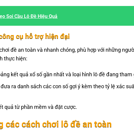
ẹo Soi Cầu Lô Đề Hiệu Quả
ông cụ hỗ trợ hiện đại
hơi đề an toàn và nhanh chóng, phù hợp với những ngườ
h thực hiện:
bảng kết quả xổ số gần nhất và loại hình lô đề đang tham 
đưa ra danh sách các con số gợi ý kèm theo tỷ lệ xác suấ
kết quả từ phần mềm và đặt cược.
g các cách chơi lô đề an toàn