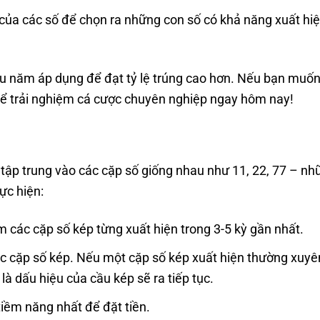
i của các số để chọn ra những con số có khả năng xuất hi
u năm áp dụng để đạt tỷ lệ trúng cao hơn. Nếu bạn muốn
ể trải nghiệm cá cược chuyên nghiệp ngay hôm nay!
, tập trung vào các cặp số giống nhau như 11, 22, 77 – n
ực hiện:
m các cặp số kép từng xuất hiện trong 3-5 kỳ gần nhất.
các cặp số kép. Nếu một cặp số kép xuất hiện thường xuy
à dấu hiệu của cầu kép sẽ ra tiếp tục.
iềm năng nhất để đặt tiền.