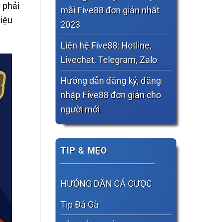
 phải
mãi Five88 đơn giản nhất
iệu
2023
Liên hệ Five88: Hotline,
Livechat, Telegram, Zalo
Hướng dẫn đăng ký, đăng
nhập Five88 đơn giản cho
người mới
TIP & MẸO
HƯỚNG DẪN CÁ CƯỢC
Tip Đá Gà