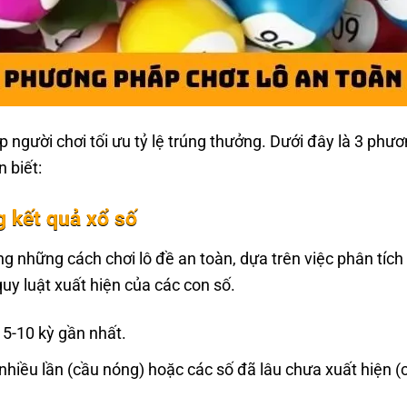
 người chơi tối ưu tỷ lệ trúng thưởng. Dưới đây là 3 phư
 biết:
g kết quả xổ số
g những cách chơi lô đề an toàn, dựa trên việc phân tích
uy luật xuất hiện của các con số.
 5-10 kỳ gần nhất.
i nhiều lần (cầu nóng) hoặc các số đã lâu chưa xuất hiện (