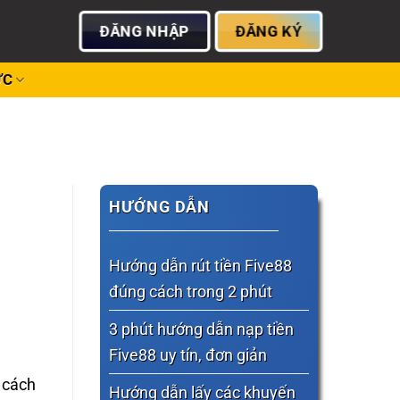
ĐĂNG NHẬP
ĐĂNG KÝ
ỨC
HƯỚNG DẪN
Hướng dẫn rút tiền Five88
đúng cách trong 2 phút
3 phút hướng dẫn nạp tiền
Five88 uy tín, đơn giản
 cách
Hướng dẫn lấy các khuyến