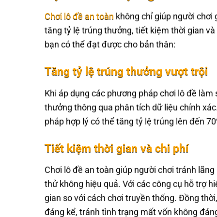
Chơi lô đề an toàn
không chỉ giúp người chơi g
tăng tỷ lệ trúng thưởng, tiết kiệm thời gian v
bạn có thể đạt được cho bản thân:
Tăng tỷ lệ trúng thưởng vượt trội
Khi áp dụng các phương pháp chơi lô đề làm s
thưởng thông qua phân tích dữ liệu chính xá
pháp hợp lý có thể tăng tỷ lệ trúng lên đến 70
Tiết kiệm thời gian và chi phí
Chơi lô đề an toàn giúp người chơi tránh lã
thử không hiệu quả. Với các công cụ hỗ trợ hiệ
gian so với cách chơi truyền thống. Đồng thời
đáng kể, tránh tình trạng mất vốn không đán