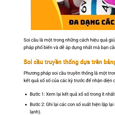
Soi cầu là một trong những cách hiệu quả giúp
pháp phổ biến và dễ áp dụng nhất mà bạn cần
Soi cầu truyền thống dựa trên bản
Phương pháp soi cầu truyền thống là một tron
kết quả xổ số của các kỳ trước để nhận diện q
Bước 1: Xem lại kết quả xổ số trong ít nhất
Bước 2: Ghi lại các con số xuất hiện lặp lạ
lạnh).