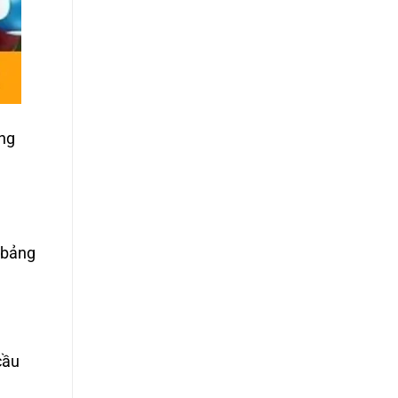
ơng
 bảng
cầu