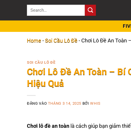
Bỏ
qua
nội
FI
dung
Home
-
Soi Cầu Lô Đề
-
Chơi Lô Đề An Toàn –
SOI CẦU LÔ ĐỀ
Chơi Lô Đề An Toàn – Bí 
Hiệu Quả
ĐĂNG VÀO
THÁNG 3 14, 2025
BỞI
WHIS
Chơi lô đề an toàn
là cách giúp bạn giảm thiể